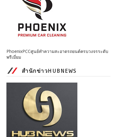
PhoenixPCCศูนย์ทำความสะอาดรถยนต์ครบวงจรระดับ
พรีเมี่ยม
สำนักข่าวHUBNEWS