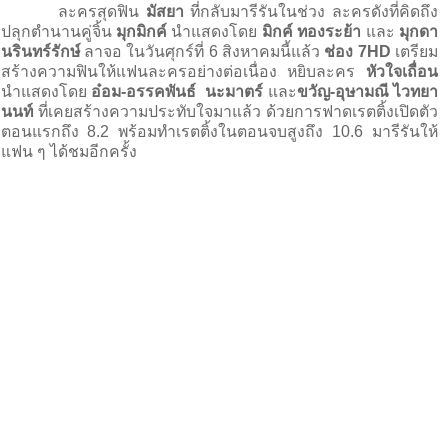
ละครสุดฟิน
มัสยา
ที่กลับมารีรันในช่วง ละครดังที่คิดถึง
ปลุกตำนานคู่จิ้น
มุกมิกค์
นำแสดงโดย
มิกค์ ทองระย้า
และ
มุกดา
นรินทร์รักษ์
ลาจอ ในวันศุกร์ที่
6
สิงหาคมนี้แล้ว
ช่อง
7HD
เตรียม
สร้างความฟินให้แฟนละครอย่างต่อเนื่อง หยิบละคร
หัวใจเถื่อน
นำแสดงโดย
อ๋อม-อรรคพันธ์
นะมาตร์
และ
ขวัญ-อุษามณี ไวทยา
นนท์
ที่เคยสร้างความประทับใจมาแล้ว ด้วยการฟาดเรตติ้งเปิดตัว
ตอนแรกถึง
8.2
พร้อมทำเรตติ้งในตอนจบสูงถึง
10.6
มารีรันให้
แฟน ๆ ได้ชมอีกครั้ง