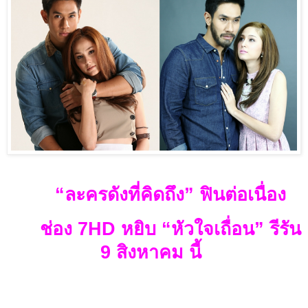
“
ละครดังที่คิดถึง” ฟินต่อเนื่อง
ช่อง
7HD
หยิบ “หัวใจเถื่อน” รีรัน
9
สิงหาคม นี้