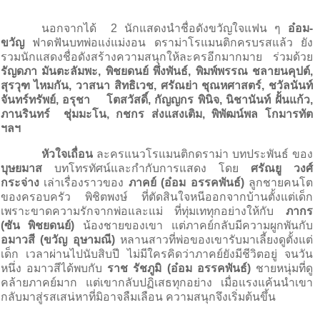
นอกจากได้
2
นักแสดงนำชื่อดังขวัญใจแฟน ๆ
อ๋อม-
ขวัญ
ฟาดฟันบทพ่อแง่แม่งอน ดราม่าโรแมนติกครบรสแล้ว ยัง
รวมนักแสดงชื่อดังสร้างความสนุกให้ละครอีกมากมาย ร่วมด้วย
รัญดภา มันตะลัมพะ
,
พิชยดนย์ พึ่งพันธ์
,
พิมพ์พรรณ ชลายนคุปต์
,
สุรวุฑ ไหมกัน
,
วาสนา สิทธิเวช
,
ศรัณย่า ชุณหศาสตร์
,
ชวัลนันท์
จันทร์ทรัพย์
,
อรุชา
โตสวัสดิ์
,
กัญญกร พินิจ
,
นิชานันท์ ฝั้นแก้ว
,
ภานรินทร์
ชุ่มมะโน
,
กชกร ส่งแสงเติม
,
พิพัฒน์พล โกมารทัต
ฯลฯ
หัวใจเถื่อน
ละครแนวโรแมนติกดราม่า บทประพันธ์ ของ
บุษยมาส
บทโทรทัศน์และกำกับการแสดง โดย
ศรัณยู วงศ์
กระจ่าง
เล่าเรื่องราวของ
ภาคย์ (อ๋อม อรรคพันธ์)
ลูกชายคนโต
ของครอบครัว พิชิตพงษ์ ที่ตัดสินใจหนีออกจากบ้านตั้งแต่เด็ก
เพราะขาดความรักจากพ่อและแม่ ที่ทุ่มเททุกอย่างให้กับ
ภากร
(ซัน พิชยดนย์)
น้องชายของเขา แต่ภาคย์กลับมีความผูกพันกับ
อมาวสี (ขวัญ อุษามณี)
หลานสาวที่พ่อของเขารับมาเลี้ยงดูตั้งแต่
เด็ก เวลาผ่านไปนับสิบปี ไม่มีใครคิดว่าภาคย์ยังมีชีวิตอยู่ จนวัน
หนึ่ง อมาวสีได้พบกับ
ราช รัชภูมิ (อ๋อม อรรคพันธ์)
ชายหนุ่มที่ดู
คล้ายภาคย์มาก แต่เขากลับปฏิเสธทุกอย่าง เมื่อแรงแค้นนำเขา
กลับมาสู่รสเสน่หาที่มิอาจลืมเลือน ความสนุกจึงเริ่มต้นขึ้น