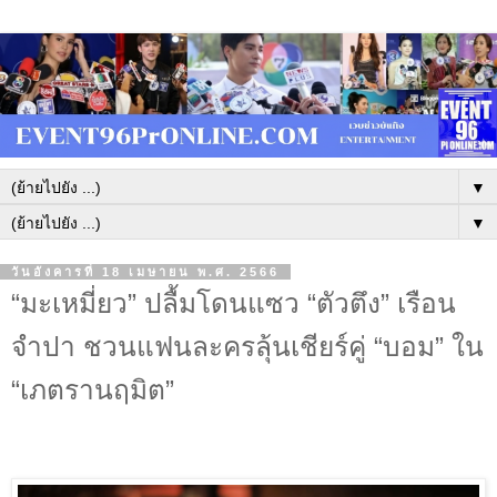
▼
▼
วันอังคารที่ 18 เมษายน พ.ศ. 2566
“มะเหมี่ยว” ปลื้มโดนแซว “ตัวตึง” เรือน
จำปา ชวนแฟนละครลุ้นเชียร์คู่ “บอม” ใน
“เภตรานฤมิต”