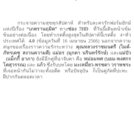
กระจายความสุขทุกสัปดาห์ สำหรับละครรักฟอร์มยักษ์
แห่งปีเรื่อง
“เภตรานฤมิต”
ทาง
ช่อง
7HD
ที่วันนี้เดินหน้าเข้ม
ข้นอย่างต่อเนื่อง โดยทำเรตติ้งสูงสุดในสัปดาห์นี้เรตติ้ง
4+
ทั่ว
ประเทศได้
4.0
(ข้อมูลวันที่
16
เมษายน
2566
) นอกจากความ
สนุกของเรื่องราวความรักระหว่าง
คุณหลวงราชมนตรี (ไมค์
-
ภัทรเดช สงวนความดี) แม่อร (มุกดา นรินทร์รักษ์)
และ
แม่บัว
(แม็กกี้ อาภา)
ยังมีอีกคู่ที่น่าจับตา คือ
หม่อมทศ (บอม
-
พงศกร
โตสุวรรณ)
และ
แก้ว
ซึ่งรับบทโดย
มะเหมี่ยว
-
พรชดา วราพชระ
ที่เจอหน้ากันไม่ว่าจะทั้งอดีต หรือปัจจุบัน ก็เป็นคู่กัดที่ปะทะ
ฝีปากกันตลอดเวลา