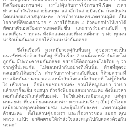
ถึงเรื่องของภาษาค่ะ เราไม่คุ้นกับการใช้ภาษาพีเรียด เวลา
ทำงานถ้าวันไหนถ่ายย้อนยุค แล้วอีกวันถ่ายปัจจุบัน ก็จะสับสน
นิดหน่อยแต่เราสนุกนะคะ การทำงานละครเภตรานฤมิต เป็น
โอกาสที่ดีของเรามาก ๆ การได้รับบท
2
ตัวละครทำให้เราได้
พัฒนาตัวเองเรื่องการแสดงเพิ่มขึ้น และการร่วมงานกับพี่ ๆ
และเพื่อน ๆ ทุกคน ทั้งนักแสดงและทีมงานดีมาก ๆ ค่ะ ทุกคน
น่ารักเป็นกันเอง คอยให้คำแนะนำกันตลอด
ซึ่งในเรื่องนี้ มะเหมี่ยวจะคู่กับพี่บอม คู่ของเราจะเป็น
แนวซัพพอร์ตด้วยกันทั้งคู่ ซึ่งในเรื่อง
2
คนนี้เจอหน้ากันก็จะไม่
ถูกกัน มีปะทะคารมกันตลอด อยากให้ติดตามชมไปเรื่อย ๆ ว่า
จากคู่ที่ปะทะกัน ไม่ชอบหน้ากันอย่างที่เห็นนั้น ท้ายที่สุดจะ
ลงเอยกันได้อย่างไร
สำหรับการทำงานกับพี่บอม ก็ด้วยความที่
เราสนิทกันมานาน พอเจอหน้ากันก็จะแกล้งกันทุกที ไม่รู้เป็นยัง
ไง (หัวเราะ)
คือพี่บอมชอบกวนค่ะ กวนให้หนูบ่นเขา ว่าเขา
แล้วเขาก็จะยิ้ม จะสนุก ตัวจริงพี่บอมแสบมากนะคะ ดังนั้นเวลา
เจอกันก็ต้องมีแกล้งพี่บอมค่ะ ไม่ใช่แค่มะเหมี่ยวนะคะ แต่ทุก
คนเลยค่ะ พี่บอมก็ยอมแหละเพราะเขาแสบจริง ๆ (ยิ้ม) ยังไงมะ
เหมี่ยวฝากทุกคนติดตามชม และลุ้นไปกับละคร เภตรานฤมิต
ด้วยนะคะ
ทั้งในส่วนคู่ของเรา และเรื่องราวของ แม่อร คุณ
หลวง แม่บัว มาติดตามให้กำลังใจและสนุกไปกับละครด้วยกัน
นะคะ”