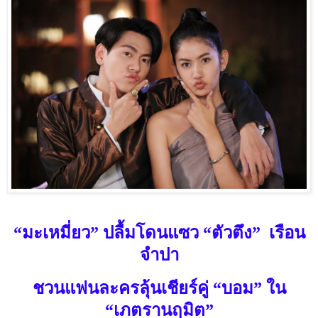
“มะเหมี่ยว” ปลื้มโดนแซว “ตัวตึง”
เรือน
จำปา
ชวนแฟนละครลุ้นเชียร์คู่ “บอม” ใน
“เภตรานฤมิต”