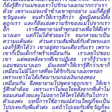
ก็ยังรู้สึกว่าแม่ของเราไปรักนางเอกมากกว่าเรา
ด้วย เพราะแม่จะเข้าข้างเขาทุกอย่าง แม่ก็คือพี่
ขวัญอะค่ะ จนทำให้เรารูสึกว่า ผู้หญิงคนนี้ทั้ง
ดูถูกเรา และก็ยังแย่งความรักของแม่ไปจากเรา
อีก เราจึงพยายามทำทุกอย่างเพื่อให้ดีเท่า
นางเอก แต่ก็ไม่ได้ช่วยอะไร จนกลายมาเป็น
ความแค้นค่ะ ส่วนความสัมพันธ์กับตัวพระเอก
เองก็รู้สึกได้ว่า เขาอยู่สถานะเดียวกับเรา เพราะ
เขาก็เป็นเด็กกำพร้าเหมือนกัน เราเลยไปชอบ
เขา แต่พอหลังจากที่เขาปฏิเสธ เราก็รู้ว่าเขา
แอบชอบนางเอก มันเลยทำให้เรารู้สึกว่าเขาก็
เหมือนไม่มีโอกาสที่จะได้รักกับนางเอกหรอก
เพราะเขาไม่ได้เกิดมาบนกองเงินกองทอง
เหมือนกัน จึงพยายามไปพูดจาดูถูกเขา ให้เขา
รู้สึกต่ำต้อย เพราะเราไม่พอใจหลังจากที่เค้าไม่
ยอมเล่นด้วยและไม่อยากให้ใครได้ดีเกินไปกว่า
ตัวเองค่ะ บทนี้การใช้อารมณ์ส่วนใหญ่ก็จะเป็น
ไปปะทะกับพี่แต้วค่ะ แต่ถ้าไปเจอกับพี่ขวัญก็จะ