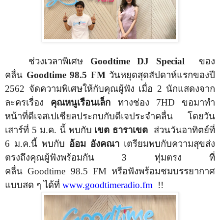
ช่วงเวลาพิเศษ
Goodtime DJ Special
ของ
คลื่น
Goodtime
98.5
FM
วันหยุดสุดสัปดาห์แรกของปี
2562 จัดความพิเศษให้กับคุณผู้ฟัง เมื่อ
2
นักแสดงจาก
ละครเรื่อง
คุณหนูเรือนเล็ก
ทางช่อง
7HD
ขอมาทำ
หน้าที่ดีเจสเปเชียลประกบกับดีเจประจำคลื่น โดยวัน
เสาร์ที่ 5 ม.ค. นี้ พบกับ
เขต ธาราเขต
ส่วนวันอาทิตย์ที่
6 ม.ค.นี้ พบกับ
อ้อม อังคณา
เตรียมพบกับความสุขส่ง
ตรงถึงคุณผู้ฟังพร้อมกัน 3 ทุ่มตรง ที่
คลื่น
Goodtime
98.5
FM
หรือฟังพร้อมชมบรรยากาศ
แบบสด ๆ ได้ที่
www.goodtimeradio.fm
!!