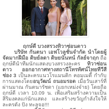
ฤกษ์ดี บวงสรวงทิวาซ่อนดาว
บริษัท กันตนา เอฟโวลูชั่นจำกัด
นำโดยผู้
จัดมากฝีมือ ดิษย์ลดา ดิษยนันทน์ กัลย์จาฤก
ถือ
ฤกษ์ดีนำทีมนักแสดงบวงสรวงละคร
ทิวาซ่อน
ดาว ออกอากาศทางสถานีโทรทัศน์ไทยทีวีสี
ช่อง 3
เป็นละครแนวโรแมนติก คอมเมดี้ กำกับ
การแสดงโดย
อนุวัฒน์ ถนอมรอด
เมื่อวันเสาร์ที่
ผ่านมาณ กันตนารัชดา (แยกเหม่งจ๋าย) โดยถือ
ฤกษ์ดี เวลา 10.09 น. เพื่อเสริมสร้างความเป็น
สิริมงคลแก่นักแสดง และสร้างขวัญกำลังใจให้
ละครดัง ปัง ทะลุจอ
!!!