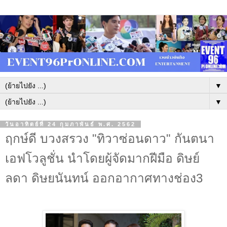
▼
▼
วันอาทิตย์ที่ 24 กุมภาพันธ์ พ.ศ. 2562
ฤกษ์ดี บวงสรวง "ทิวาซ่อนดาว" กันตนา
เอฟโวลูชั่น นำโดยผู้จัดมากฝีมือ ดิษย์
ลดา ดิษยนันทน์ ออกอากาศทางช่อง3