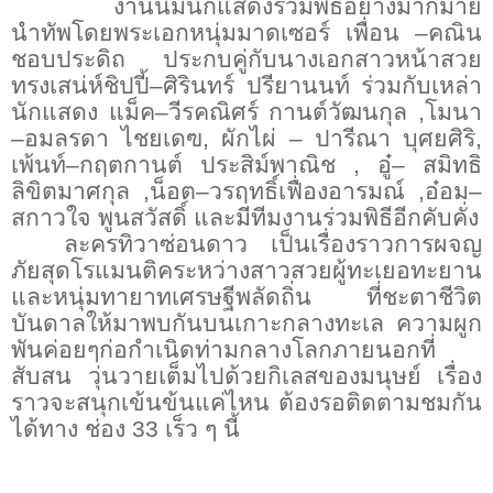
งานนี้มีนักแสดงร่วมพิธีอย่างมากมาย
นำทัพโดยพระเอกหนุ่มมาดเซอร์ เพื่อน
–
คณิน
ชอบประดิถ ประกบคู่กับนางเอกสาวหน้าสวย
ทรงเสน่ห์ชิปปี้
–
ศิรินทร์ ปรียานนท์ ร่วมกับเหล่า
นักแสดง แม็ค
–
วีรคณิศร์ กานต์วัฒนกุล
,
โมนา
–
อมลรดา ไชยเดฃ
,
ผักไผ่
–
ปารีณา บุศยศิริ
,
เพ้นท์
–
กฤตกานต์ ประสิม์พาณิช
,
อู๋
–
สมิทธิ
ลิขิตมาศกุล
,
น็อต
–
วรฤทธิ์เฟื่องอารมณ์
,
อ๋อม
–
สกาวใจ พูนสวัสดิ์ และมีทีมงานร่วมพิธีอีกคับคั่ง
ละครทิวาซ่อนดาว เป็นเรื่องราวการผจญ
ภัยสุดโรแมนติคระหว่างสาวสวยผู้ทะเยอทะยาน
และหนุ่มทายาทเศรษฐีพลัดถิ่น ที่ชะตาชีวิต
บันดาลให้มาพบกันบนเกาะกลางทะเล ความผูก
พันค่อยๆก่อกำเนิดท่ามกลางโลกภายนอกที่
สับสน วุ่นวายเต็มไปด้วยกิเลสของมนุษย์ เรื่อง
ราวจะสนุกเข้นข้นแค่ไหน ต้องรอติดตามชมกัน
ได้ทาง ช่อง 3
3
เร็ว ๆ นี้