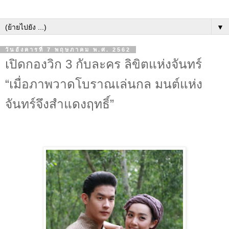
▼
วันอังคารที่ 7 พฤษภาคม พ.ศ. 2562
เปิดกองวิก 3 กับละคร ลิขิตแห่งจันทร์
“เมื่อภาพวาดโบราณเล่นกล มนต์แห่ง
จันทร์จึงสำแดงฤทธิ์”