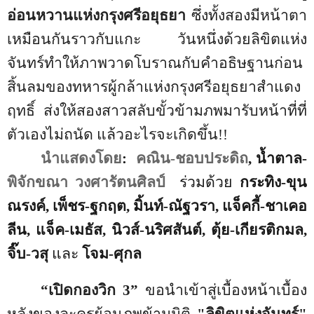
อ่อนหวานแห่งกรุงศรีอยุธยา
ซึ่งทั้งสองมีหน้าตา
เหมือนกันราวกับแกะ วันหนึ่งด้วยลิขิตแห่ง
จันทร์ทำให้ภาพวาดโบราณกับคำอธิษฐานก่อน
สิ้นลมของทหารผู้กล้าแห่งกรุงศรีอยุธยาสำแดง
ฤทธิ์ ส่งให้สองสาวสลับขั้วข้ามภพมารับหน้าที่ที่
ตัวเองไม่ถนัด แล้วอะไรจะเกิดขึ้น!!
นำแสดงโดย
:
คณิน-ชอบประดิถ
, น้ำตาล-
พิจักขณา วงศารัตนศิลป์
ร่วมด้วย
กระทิง-ขุน
ณรงค์, เพ็ชร-ฐกฤต, มิ้นท์-ณัฐวรา, แจ็คกี้-ชาเคอ
ลีน, แจ็ค-เมธัส, นิวส์-นริศสันต์, ตุ้ย-เกียรติกมล,
จิ๊บ-วสุ
และ
โจม-ศุกล
“
เปิดกองวิก
3”
ขอนำเข้าสู่เบื้องหน้าเบื้อง
หลังของละครย้อนภพข้ามมิติ
"ลิขิตแห่งจันทร์"