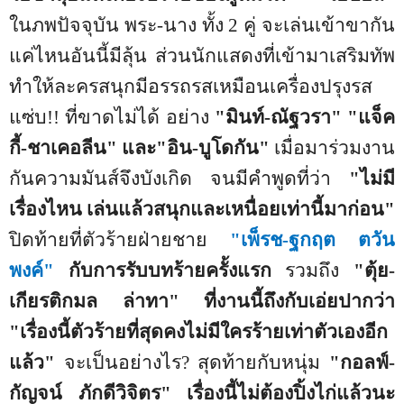
ในภพปัจจุบัน พระ-นาง ทั้ง
2
คู่ จะเล่นเข้าขากัน
แค่ไหนอันนี้มีลุ้น ส่วนนักแสดงที่เข้ามาเสริมทัพ
ทำให้ละครสนุกมีอรรถรสเหมือนเครื่องปรุงรส
แซ่บ!
!
ที่ขาดไม่ได้ อย่าง
"มินท์-ณัฐวรา" "แจ็ค
กี้-ชาเคอลีน" และ"อิน-บูโดกัน"
เมื่อมาร่วมงาน
กันความมันส์จึงบังเกิด จนมีคำพูดที่ว่า
"ไม่มี
เรื่องไหน เล่นแล้วสนุกและเหนื่อยเท่านี้มาก่อน"
ปิดท้ายที่ตัวร้ายฝ่ายชาย
"เพ็รช-ฐกฤต ตวัน
พงค์"
กับการรับบทร้ายครั้งแรก
รวมถึง
"ตุ้ย-
เกียรติกมล ล่าทา" ที่งานนี้ถึงกับเอ่ยปากว่า
"เรื่องนี้ตัวร้ายที่สุดคงไม่มีใครร้ายเท่าตัวเองอีก
แล้ว"
จะเป็นอย่างไร
?
สุดท้ายกับหนุ่ม
"กอลฟ์-
กัญจน์ ภักดีวิจิตร"
เรื่องนี้ไม่ต้องปิ้งไก่แล้วนะ