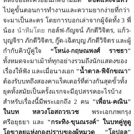
ไปดูขั้นตอนการทำงานและความยากง่ายที่กว่า
จะมาเป็นละคร โดยการบอกเล่าจากผู้จัดทั้ง
3
พี่
น้อง
นำทีมโดย
กอล์ฟ-กัญจน์ ภักดีวิจิตร, แก้ว-
บุญจิรา ภักดีวิจิตร, กู๊ด-เฉิดบุญ ภักดีวิจิตร
และผู้
กำกับคิวบู๊คู่ใจ
“โหน่ง
-กฤษณพงศ์ ราชธา"
ทั้งหมดจะมาเม้าท์ทุกอย่างรวมถึงนักแสดงของ
เรื่องให้ฟัง และเมื่อนางเอก
"น้ำตาล-พิจักขณา"
ต้องรับบทถึงสองคาแร็คเตอร์ที่ต่างกันสุดขั้วทั้ง
ยุคทั้งสมัยเป็นครั้งแรกจะมีอุปสรรคอะไรบ้าง
สำหรับเรื่องนี้มีพระเอกถึง
2
คน
"เพื่อน-คณิน"
ในบท หลวงโอสถวรเวช
พระเอกภพกรุง
ศรีอยุธยา และ
"กระทิง-ขุนณรงค์" ในบทคู่หูดู
โอขาลุยแห่งกองปราบของผู้หมวด "โอปอล"