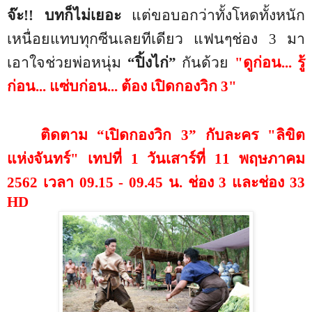
จ๊ะ!! บทก็ไม่เยอะ
แต่ขอบอกว่าทั้งโหดทั้งหนัก
เหนื่อยแทบทุกซีนเลยทีเดียว แฟนๆช่อง
3
มา
เอาใจช่วยพ่อหนุ่ม
“
ปิ้งไก่
”
กันด้วย
"
ดูก่อน... รู้
ก่อน... แซ่บก่อน... ต้อง เปิดกองวิก
3"
ติดตาม
“
เปิดกองวิก
3”
กับละคร "ลิขิต
แห่งจันทร์" เทปที่ 1 วันเสาร์ที่
11
พฤษภาคม
2562
เวลา
09.15 - 09.45
น. ช่อง
3
และช่อง
33
HD