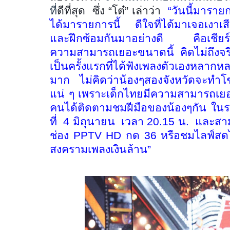
ที่
ดีที่สุด
ซึ่ง
“
โต๋
”
เล่าว่า
“
วันนี้มารายก
ได้มารายการนี้
ดีใจที่ได้มาเจอเงาเส
และฝึกซ้อมกันมาอย่างดี
คือเชีย
ความสามารถเยอะขนาดนี้
คิดไม่ถึงจ
เป็นครั้งแรกที่ได้ฟังเพลงตัวเองหลากหล
มาก ไม่คิดว่าน้องๆสองจังหวัดจะทำโ
แน่ ๆ เพราะเด็กไทยมีความสามารถเยอะ
คนได้ติดตามชมฝีมือของน้องๆกัน ใ
ที่
4 มิถุนายน
เวลา 20.15 น.
และสาม
ช่อง
PPTV HD
กด 36 หรือชมไลฟ์สด
สงครามเพลงเงินล้าน
”