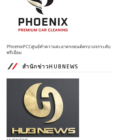
PhoenixPCCศูนย์ทำความสะอาดรถยนต์ครบวงจรระดับ
พรีเมี่ยม
สำนักข่าวHUBNEWS