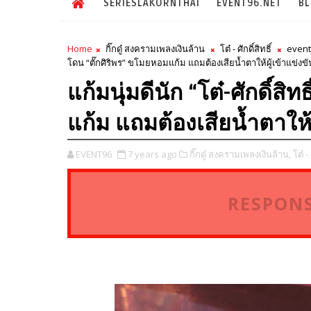
SERIESLAKORNTHAI
EVENT96.NET
B
Home
กิ๊กดู๋ สงครามเพลงเงินล้าน
โต๋ - ศักดิ์สิทธิ์
event
โดน “ตั๊กศิริพร” ขโมยหอมแก้ม แถมต้องเสียน้ำตาให้ผู้เข้าแข่งขั
แก้มนุ่มดีนัก “โต๋-ศักดิ์สิ
แก้ม แถมต้องเสียน้ำตาให้ผ
EVENT96
7 years ago
กิ๊กดู๋ สงครามเพลงเงินล้าน,
โต๋ - 
RESPONS