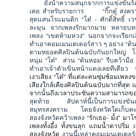
ยังนำความสนุกจากการแข่งขันร้อ
เคย สำหรับรายการ
“
กิ๊กดู๋ สงค
สุดแสนโรแมนติก
“
โต๋ - ศักดิ์สิทธิ์ 
ละมุน จากเพลงรักมากมาย หลายบทเพลง
เพลง
“
เขตห้ามหวง
”
นอกจากจะเรียกเส
ทำเอาคอมเมนเตเตอร์สาว ๆ อย่าง
“
ต้
ตามหยอดศิลปินต้นฉบับกันยกใหญ่
หนุ่ม
“
โต๋
”
ส่วน
“
ต้นหอม
”
รีบคว้ามื
ทำเอาเจ้าตัวเขินหน้าแดงเลยทีเดียว
เงา
เสียง
“
โต๋
”
ที่แต่ละคนซุ่มซ้อมเพลงข
เสียงใกล้เคียงศิลปินต้นฉบับมากที่สุด 
จากนั้นถึงเวลาประชันความสามารถข
สุดท้าย
สัปดาห์นี้เป็นการแข
สมุทรสงคราม
โดยจังหวัดใดเก็บคะ
สองจังหวัดคว้าเพลง
“
รักเธอ- มั้ง
”
มาโช
เพลงทั้งอึ้ง ทั้งขนลุก แถมน้ำตาปริ่ม
สองจังหวัด
งานนี้เหล่าคอมเมนเตเตอร์