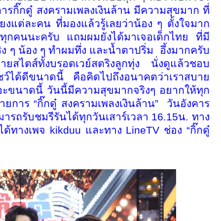
ารกิ๊กดู๋ สงครามเพลงเงินล้าน มีความสุขมาก ที่
ียงแต่ละคน ที่มองแล้วรู้เลยว่าน้อง ๆ ตั้งใจมาก
ร์ทุกคนนะครับ แถมผมยังได้มาเจอเด็กไทย ที่มี
ริง ๆ น้อง ๆ ทำผมทึ่ง และน้ำตาปริ่ม
อึ้งมากครับ
ายสไตส์ทั้งบรอดเวย์สตริงลูกทุ่ง นั่งดูแล้วชอบ
ชว์ได้ดีขนาดนี้ คือคิดไปถึงอนาคตว่าเราสบาย
ขนาดนี้ วันนี้มีความสุขมากจริงๆ อยากให้ทุก
นรายการ
“
กิ๊กดู๋ สงครามเพลงเงินล้าน
”
วันอังคาร
ารถรับชมรีรันได้ทุกวันเสาร์เวลา 16.15น. ทาง
ได้ทางเพจ
kikduu
และทาง
LineTV
ช่อง
“
กิ๊กดู๋