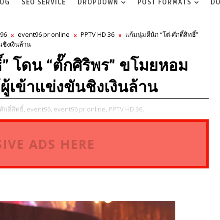
LOG
SEO SERVICE
DROPDOWN
POST FORMATS
DO
96
event96 pr online
PPTV HD 36
แก้มนุ่มดีนัก “โต๋-ศักดิ์สิทธิ์”
นชิงเงินล้าน
ทธิ์” โดน “ตั๊กศิริพร” ขโมยหอม
ู้เข้าแข่งขันชิงเงินล้าน
ศักดิ์สิทธิ์,
event96,
event96 pr online,
PPTV HD 36,
IVE ADS HERE