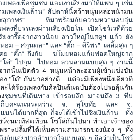
งเพลงเพื่อชุมชน และเงาเสียงมาให้แฟน ๆ เช่น
รามเพลงเงินล้าน
”
สัปดาห์นี้
คว้าหนุ่มหล่อหน้ามน
เวชสุภาพร
”
ที่มาพร้อมกับความหวานอบอุ่น
ที่บรรเลงผ่านเสียงเปียโน เปิดโชว์เวทีด้วย
ียงกรี๊ดจากสาวน้อย สาวใหญ่ในสตูฯ แล้ว ยัง
นหอม – ศกุนตลา
”
และ
“
ตั๊ก – ศิริพร
”
เคลิ้มสุด ๆ
โดย
“
ตั๊ก
”
ถึงกับ
ขโมยหอมแก้มฟอดใหญ่จาก
อ
“
โต๋
”
ไปกุม
ไปหอม ลวนลามแบบสุด ๆ งานนี้
จากนั้นเปิดตัว
4
หนุ่มหน้าละอ่อนผู้เข้าแข่งขัน
อง "โต๋" กันมาอย่างดี
แต่จะมีเพียงหนึ่งเดียวที่
และได้ร้องเพลงกับศิลปินต้นฉบับต้องไปรอลุ้นกัน
อง
ชุมชนที่เดินทาง เข้ารอบลึก มาจนถึง 3 ทีม
่งขันเก็บคะแนนระหว่าง จ. สุโขทัย และ
จ.
แนนได้มากที่สุด ก็จะได้เข้าไปชิงเงินล้าน
ทั้ง
ว์จนเวทีสะเทือน โซโล่กันไปมา ทำเอาเจ้าของ
 เพราะปลื้มที่ได้เห็นความสามารถของน้อง ๆ ทั้ง
ถึงกับเอ่ยปากลำบากใจแบบสุด ๆ ถือว่าเป็นโชว์