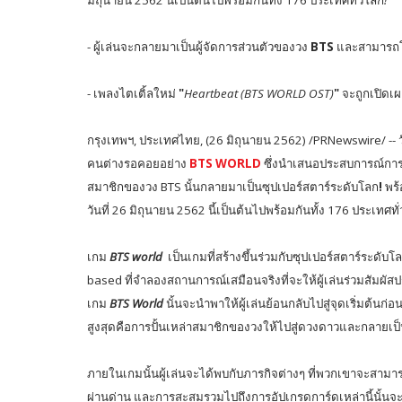
-
ผู้เล่นจะกลายมาเป็นผู้จัดการส่วนตัวของวง
BTS
และสามารถโ
-
เพลงไตเติ้ลใหม่
"
Heartbeat (BTS WORLD OST)
"
จะถูกเปิดเผ
กรุงเทพฯ
,
ประเทศไทย
, (26
มิถุนายน
2562) /PRNewswire/ --
คนต่างรอคอยอย่าง
BTS WORLD
ซึ่งนำเสนอประสบการณ์การเ
สมาชิกของวง
BTS
นั้นกลายมาเป็นซุปเปอร์สตาร์ระดับโลก
!
พร้
วันที่
26
มิถุนายน
2562
นี้เป็นต้นไปพร้อมกันทั้ง
176
ประเทศทั
เกม
BTS world
เป็นเกมที่สร้างขึ้นร่วมกับซุปเปอร์สตาร์ระดั
based
ที่จำลองสถานการณ์เสมือนจริงที่จะให้ผู้เล่นร่วมสัมผ
เกม
BTS World
นั้นจะนำพาให้ผู้เล่นย้อนกลับไปสู่จุดเริ่มต้นก
สูงสุดคือการปั้นเหล่าสมาชิกของวงให้ไปสู่ดวงดาวและกลายเป็นซ
ภายในเกมนั้นผู้เล่นจะได้พบกับภารกิจต่างๆ ที่พวกเขาจะสา
ผ่านด่าน และการสะสมรวมไปถึงการอัปเกรดการ์ดเหล่านี้นั้นจะช