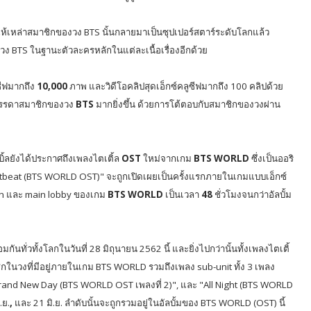
ั้นให้เหล่าสมาชิกของวง
BTS
นั้นกลายมาเป็นซุปเปอร์สตาร์ระดับโลกแล้ว
นวง
BTS
ในฐานะตัวละครหลักในแต่ละเนื้อเรื่องอีกด้วย
ซีฟมากถึง
10,000
ภาพ และวิดีโอคลิปสุดเอ็กซ์คลูซีฟมากถึง
100
คลิปด้วย
ับบรรดาสมาชิกของวง
BTS
มากยิ่งขึ้น ด้วยการโต้ตอบกับสมาชิกของวงผ่าน
เบิ้ลยังได้ประกาศถึงเพลงไตเติ้ล
OST
ใหม่จากเกม
BTS WORLD
ซึ่งเป็นออริ
tbeat (BTS WORLD OST)"
จะถูกเปิดเผยเป็นครั้งแรกภายในเกมแบบเอ็กซ์
on
และ
main lobby
ของเกม
BTS WORLD
เป็นเวลา
48
ชั่วโมงจนกว่าอัลบั้ม
มกันทั่วทั้งโลกในวันที่
28
มิถุนายน
2562
นี้
และยิ่งไปกว่านั้นทั้งเพลงไตเติ้
ในวงที่มีอยู่ภายในเกม
BTS WORLD
รวมถึงเพลง
sub-unit
ทั้ง
3
เพลง
 Brand New Day (BTS WORLD OST
เพลงที่
2)",
และ "
All Night (BTS WORLD
ิ.ย.
,
และ
21
มิ.ย. ลำดับนั้นจะถูกรวมอยู่ในอัลบั้มของ
BTS WORLD (OST)
นี้