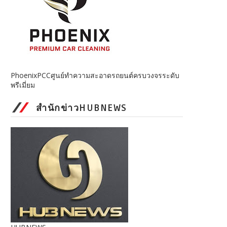
PhoenixPCCศูนย์ทำความสะอาดรถยนต์ครบวงจรระดับ
พรีเมี่ยม
สำนักข่าวHUBNEWS