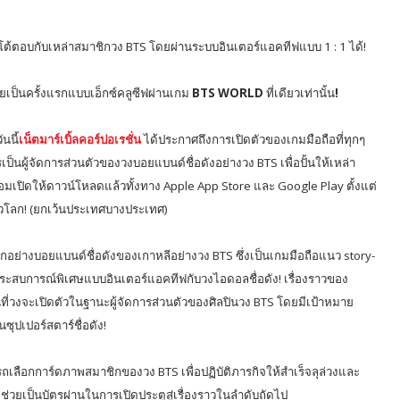
ต้ตอบกับเหล่าสมาชิกวง
BTS
โดยผ่านระบบอินเตอร์แอคทีฟแบบ
1 : 1
ได้!
ยเป็นครั้งแรกแบบเอ็กซ์คลูซีฟผ่านเกม
BTS WORLD
ที่เดียวเท่านั้น
!
วันนี้
เน็ตมาร์เบิ้ลคอร์ปอเรชั่น
ได้ประกาศถึงการเปิดตัวของเกมมือถือที่ทุกๆ
ป็นผู้จัดการส่วนตัวของวงบอยแบนด์ชื่อดังอย่างวง
BTS
เพื่อปั้นให้เหล่า
อมเปิดให้ดาวน์โหลดแล้วทั้งทาง
Apple App Store
และ
Google Play
ตั้งแต่
่วโลก! (ยกเว้นประเทศบางประเทศ)
บโลกอย่างบอยแบนด์ชื่อดังของเกาหลีอย่างวง
BTS
ซึ่งเป็นเกมมือถือแนว
story-
ัสประสบการณ์พิเศษแบบอินเตอร์แอคทีฟกับวงไอดอลชื่อดัง!
เรื่องราวของ
่อนที่วงจะเปิดตัวในฐานะผู้จัดการส่วนตัวของศิลปินวง
BTS
โดยมีเป้าหมาย
ุปเปอร์สตาร์ชื่อดัง!
มารถเลือกการ์ดภาพสมาชิกของวง
BTS
เพื่อปฏิบัติภารกิจให้สำเร็จลุล่วงและ
่วยเป็นบัตรผ่านในการเปิดประตูสู่เรื่องราวในลำดับถัดไป