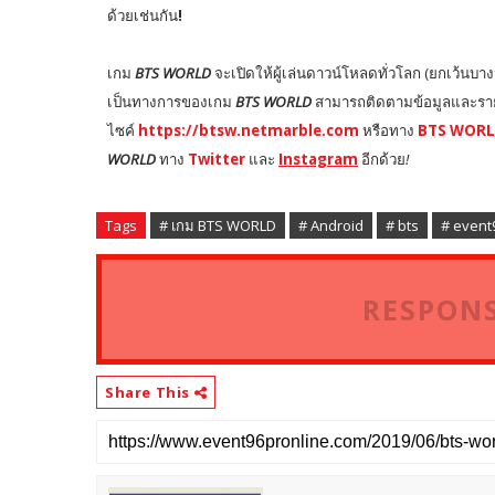
ด้วยเช่นกัน
!
เกม
BTS WORLD
จะเปิดให้ผู้เล่นดาวน์โหลดทั่วโลก
(
ยกเว้นบาง
เป็นทางการของเกม
BTS WORLD
สามารถติดตามข้อมูลและราย
ไซค์
https://btsw.netmarble.com
หรือทาง
BTS WORL
WORLD
ทาง
Twitter
และ
Instagram
อีกด้วย
!
Tags
# เกม BTS WORLD
# Android
# bts
# event
RESPONS
Share This