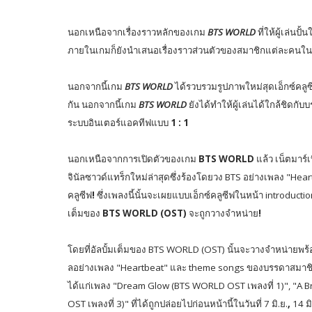
นอกเหนือจากเรื่องราวหลักของเกม
BTS WORLD
ที่ให้ผู้เล่นป
ภายในเกมก็ยังนำเสนอเรื่องราวส่วนตัวของสมาชิกแต่ละคนใ
นอกจากนี้เกม
BTS WORLD
ได้รวบรวมรูปภาพใหม่สุดเอ็กซ์คลู
กัน นอกจากนี้เกม
BTS WORLD
ยังได้ทำให้ผู้เล่นได้ใกล้ชิดก
ระบบอินเตอร์แอคทีฟแบบ
1 : 1
นอกเหนือจากการเปิดตัวของเกม
BTS WORLD
แล้ว เน็ตมาร์
จินัลซาวด์แทร็กใหม่ล่าสุดซึ่งร้องโดยวง
BTS
อย่างเพลง "
Hear
คลูซีฟ
!
ซึ่งเพลงนี้นั้นจะเผยแบบเอ็กซ์คลูซีฟในหน้า
introducti
เต็มของ
BTS WORLD (OST)
จะถูกวางจำหน่าย
!
โดยที่อัลบั้มเต็มของ
BTS WORLD (OST)
นั้นจะวางจำหน่ายพร้อ
ลอย่างเพลง "
Heartbeat"
และ
theme songs
ของบรรดาสมาชิก
ได้แก่เพลง "
Dream Glow (BTS WORLD OST
เพลงที่
1)", "A
OST
เพลงที่
3)"
ที่ได้ถูกปล่อยไปก่อนหน้านี้ในวันที่
7
มิ.ย.
,
14
ม