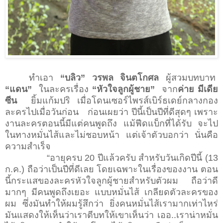
ทำเอา
“บลิว” วรพล จินตโกศล
ผู้สวมบทบาท
“แดน”
ในละครเรื่อง
“หัวใจลูกผู้ชาย”
จาก
ค่าย มีเดีย
ซีน
ยิ้มแก้มปริ เมื่อโดนเซอร์ไพรส์เบิร์ธเดย์กลางกอง
ละครไปเมื่อวันก่อน
ก่อนเผยว่า ปีนี้เป็นปีที่ดีสุดๆ เพราะ
งานละครตอนนี้มีแต่คนพูดถึง แม้ฟีดแบ็กที่ได้รับ จะไป
ในทางหมั่นไส้และไม่ชอบหน้า แต่เจ้าตัวบอกว่า นั่นคือ
ความสำเร็จ
“อายุครบ
20
ปีแล้วครับ สำหรับวันเกิดปีนี้ (
13
ก
.
ค
.
) ถือว่าเป็นปีที่ดีเลย โดยเฉพาะในเรื่องของงาน ตอน
นี้กระแสของละครหัวใจลูกผู้ชายสำหรับตัวผม ถือว่าดี
มากๆ มีคนพูดถึงเยอะ แบบหมั่นไส้ เกลียดตัวละครของ
ผม ซึ่งมันทำให้ผมรู้สึกว่า
ยิ่งคนหมั่นไส้เรามากเท่าไหร่
มันแสดงให้เห็นว่าเราตีบทให้เขาเห็นว่า เออ..เราน่าหมั่น