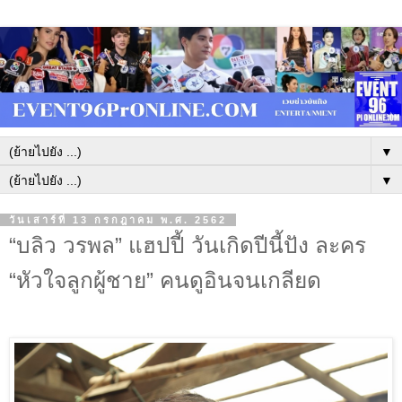
▼
▼
วันเสาร์ที่ 13 กรกฎาคม พ.ศ. 2562
“บลิว วรพล” แฮปปี้ วันเกิดปีนี้ปัง ละคร
“หัวใจลูกผู้ชาย” คนดูอินจนเกลียด