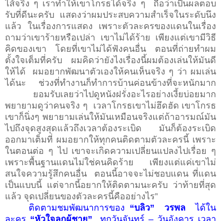
ไส้จริง ๆ เราทำให้เขาโกรธได้จริง ๆ
ถือว่าเป็นผลตอบ
รับที่ดีนะครับ
แสดงว่าผมประสบความสำเร็จในระดับนึง
แล้ว ในเรื่องการแสดง เพราะตัวละครของแดนในเรื่อง
ถามว่าเขาร้ายหรือเปล่า เขาไม่ได้ร้าย เพียงแต่เขามีวิธี
คิดของเขา โดยที่เขาไม่ได้ฟังคนอื่น ตอนที่ถ่ายทำผม
ตั้งใจเต็มที่ครับ ผมคิดว่ายังไงเรื่องนี้ผมต้องเล่นให้มันดี
ให้ได้
ผมอยากพัฒนาตัวเองให้คนเห็นจริง ๆ ว่า ผมเล่น
ได้นะ
ช่วงที่ทำงานก็ทำการบ้านค่อนข้างที่จะหนักมาก
ยอมรับเลยว่าไปดูหนังฝรั่งอะไรอย่างเงี้ยบ่อยมาก
พยายามดูว่าคนจริง ๆ
เวลาโกรธเขาไม่ฮึดฮัด เขาโกรธ
เขาก็นิ่งๆ พยายามเล่นให้มันเหมือนจริงแต่ถ้าอารมณ์มัน
ไปถึงจุดสูงสุดแล้วถึงเวลาต้องระเบิด มันก็ต้องระเบิด
ออกมาเต็มที่ ผมอยากให้ทุกคนติดตามตัวละครนี้ เพราะ
ในตอนต่อ ๆ ไป เขาจะเกิดความเปลี่ยนแปลงไปเรื่อย ๆ
เพราะพื้นฐานแดนไม่ใช่คนคิดร้าย เพียงแต่แค่เขาไม่
สนใจความรู้สึกคนอื่น
ตอนนี้อาจจะไม่ชอบแดน ที่แดน
เป็นแบบนี้ แต่จากนี้อยากให้ติดตามนะครับ ว่าท้ายที่สุด
แล้ว จุดเปลี่ยนของตัวละครนี้คืออย่างไร”
ติดตามชมพัฒนาการของ
“บลิว”
วรพล
ได้ใน
ละคร
“
หัวใจลูกผู้ชาย
”
ทุกวันจันทร์ – วันอังคาร เวลา