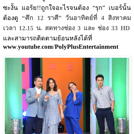
ซะงั้น แอร้ย
!!
ถูกใจอะไรจนต้อง
“
รุก
”
เบอร์นั้น
ต้องดู
“
ศึก
12
ราศี
” วันอาทิตย์ที่
4 สิงหาคม
เวลา
12.
15
น
. สด
ทางช่อง
3
และ ช่อง
33
HD
และสามารถติดตามย้อนหลังได้ที่
www
.
youtube
.
com
/
PolyPlusEntertainment