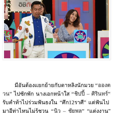
มีอันต้องแยกย้ายกับดาหลิงนักมวย
“
อองต
วน
”
ไปซักพัก นางเอกหน้าใส
“
ชิปปี้ – ศิรินทร์
”
รับคำท้าไปร่วมฟันธงใน
“
ศึก12ราศี
”
แต่ฟันไป
มาอีท่าไหนไม่รู้ชวน
“
นิว – ชัยพล
”
“
แต่งงาน
”