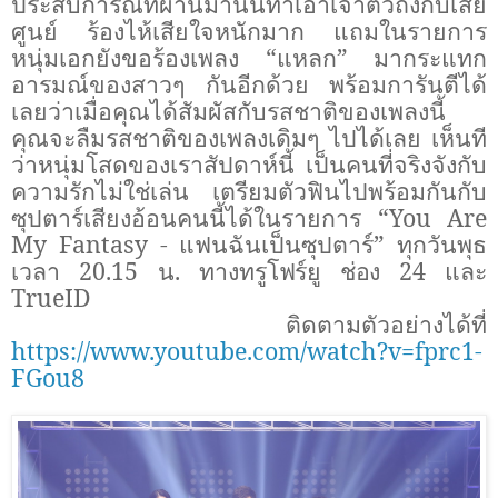
ประสบการณ์ที่ผ่านมานั้นทำเอาเจ้าตัวถึงกับเสีย
ศูนย์ ร้องไห้เสียใจหนักมาก แถมในรายการ
หนุ่มเอกยังขอร้องเพลง
“
แหลก
”
มากระแทก
อารมณ์ของสาวๆ กันอีกด้วย พร้อมการันตีได้
เลยว่าเมื่อคุณได้สัมผัสกับรสชาติของเพลงนี้
คุณจะลืมรสชาติของเพลงเดิมๆ ไปได้เลย เห็นที
ว่าหนุ่มโสดของเราสัปดาห์นี้ เป็นคนที่จริงจังกับ
ความรักไม่ใช่เล่น เตรียมตัวฟินไปพร้อมกันกับ
ซุปตาร์เสียงอ้อนคนนี้ได้ในรายการ
“You Are
My Fantasy -
แฟนฉันเป็นซุปตาร์
”
ทุกวันพุธ
เวลา
20.15
น. ทาง
ทรูโฟร์ยู ช่อง 24
และ
TrueID
ติดตามตัวอย่างได้ที่
https://www.youtube.com/watch?v=fprc1-
FGou8