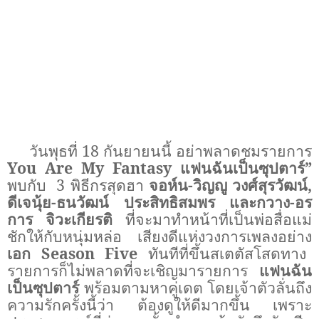
วันพุธที่
18
กันยายนนี้ อย่าพลาดชมรายการ
You Are My Fantasy
แฟนฉันเป็นซุปตาร์
”
พบกับ
3
พิธีกรสุดฮา
จอห์น
-
วิญญู วงศ์สุรวัฒน์
,
ดีเจนุ้ย
-
ธนวัฒน์ ประสิทธิสมพร และกวาง
-
อร
การ จิวะเกียรติ
ที่จะมาทำหน้าที่เป็นพ่อสื่อแม่
ชักให้กับหนุ่มหล่อ เสียงดีแห่งวงการเพลงอย่าง
เอก
Season Five
ทันทีที่ขึ้นสเตตัสโสดทาง
รายการก็ไม่พลาดที่จะเชิญมารายการ
แฟนฉัน
เป็นซุปตาร์
พร้อมตามหาคู่เดต โดยเจ้าตัวลั่นถึง
ความรักครั้งนี้ว่า ต้องดูให้ดีมากขึ้น เพราะ