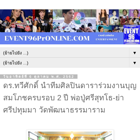
▼
▼
วันอาทิตย์ที่ 6 ตุลาคม พ.ศ. 2562
ดร.ทวีศักดิ์ นำทีมศิลปินดาราร่วมงานบุญ
สมโภชครบรอบ 2 ปี พ่อปู่ศรีสุทโธ-ย่า
ศรีปทุมมา วัดพัฒนาธรรมาราม