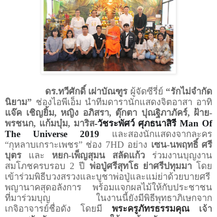
ดร.ทวีศักดิ์ เผ่าบัณฑูร
ผู้จัดซีรี่ย์
“รักไม่จำกัด
นิยาม”
ช่องไอพีเอ็ม นำทีมดารานักแสดงจิตอาสา อาทิ
แจ๊ค เชิญยิ้ม, หญิง อภิสรา, ตุ๊กตา ปุณฐิภาภัคร์, ฝ้าย-
พรชนก, แก้มบุ๋ม, มาริส
-วัชระพัศว์ ศุภธนาสิรี
Man Of
The Universe 2019
และสองนักแสดงจากละคร
“กุหลาบเกราะเพชร” ช่อง 7
HD
อย่าง
เซน-นพฤทธิ์ ศรี
บุตร
และ
หยก-เพ็ญสุมน สลัดแก้ว
ร่วมงานบุญงาน
สมโภชครบรอบ 2 ปี
พ่อปู่ศรีสุทโธ ย่าศรีปทุมมา
โดย
เข้าร่วมพิธีบวงสรวงและบูชาพ่อปู่และแม่ย่าด้วยบายศรี
พญานาคสุดอลังการ พร้อมแจกผลไม้ให้กับประชาชน
ที่มาร่วมบุญ ในงานนี้ยังมีพิธีพุทธาภิเษกจาก
เกจิอาจารย์ชื่อดัง โดยมี
พระครูภัทรธรรมคุณ
เจ้า