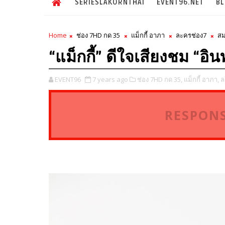
SERIESLAKORNTHAI
EVENT96.NET
B
Home
ช่อง 7HD กด 35
แม็กกี้ อาภา
ละครช่อง7
สม
“แม็กกี้” ดีใจเสียงชม “อินท
EVENT96
7 years ago
ช่อง 7HD กด 35,
แม็กกี้ อาภา,
ล
RESPONS