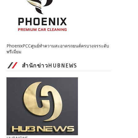
PhoenixPCCศูนย์ทำความสะอาดรถยนต์ครบวงจรระดับ
พรีเมี่ยม
สำนักข่าวHUBNEWS