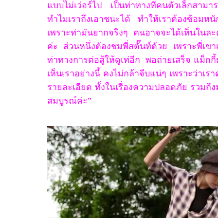
แบบไม่เว่อร์ไป เป็นท่าทางที่คนตัวเล็กสาม
ทำไมเราถึงเอาชนะได้ ทำให้เราต้องซ้อมห
เพราะท่ามันยากจริงๆ คนอาจจะได้เห็นในละ
ค่ะ ส่วนหนึ่งต้องชมพี่สตั๊นท์ด้วย เพราะพี่เขาเ
ท่าทางการต่อสู้ให้ดูเท่อีก
พอถ่ายเสร็จ แม็กกี้
เห็นเราอย่างนี้ คงไม่กล้าจีบแน่ๆ เพราะว่าเ
รายละเอียด ทั้งในเรื่องความปลอดภัย รวมถึง
สมบูรณ์ค่ะ”