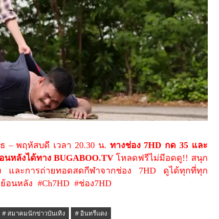
พุธ – พฤหัสบดี เวลา
20.30
น.
ทางช่อง
7HD
กด
35
และ
้อนหลังได้ทาง
BUGABOO.TV
โหลดฟรีไม่มีอดดู
!!
สนุก
เทิง และการถ่ายทอดสดกีฬาจากช่อง
7HD
ดูได้ทุกที่ทุก
ย้อนหลัง
#Ch7HD
#
ช่อง
7HD
# สมาคมนักข่าวบันเทิง
# อินทรีแดง