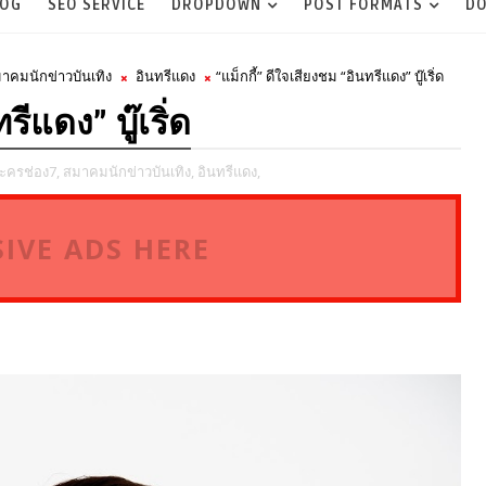
LOG
SEO SERVICE
DROPDOWN
POST FORMATS
DO
าคมนักข่าวบันเทิง
อินทรีแดง
“แม็กกี้” ดีใจเสียงชม “อินทรีแดง” บู๊เริ่ด
รีแดง” บู๊เริ่ด
ะครช่อง7,
สมาคมนักข่าวบันเทิง,
อินทรีแดง,
IVE ADS HERE