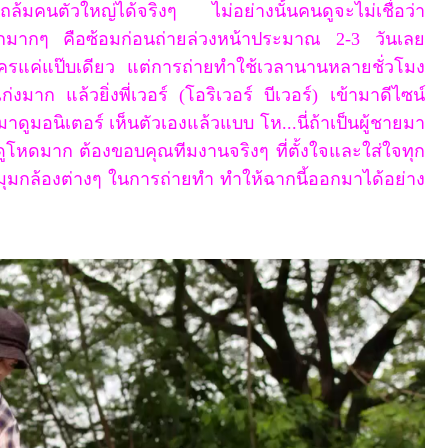
ารถล้มคนตัวใหญ่ได้จริงๆ
ไม่อย่างนั้นคนดูจะไม่เชื่อว่า
นักมากๆ คือซ้อมก่อนถ่ายล่วงหน้าประมาณ
2-3
วันเลย
ครแค่แป๊บเดียว แต่การถ่ายทำใช้เวลานานหลายชั่วโมง
ก่งมาก แล้วยิ่งพี่เวอร์ (โอริเวอร์ บีเวอร์) เข้ามาดีไซน์
มาดูมอนิเตอร์ เห็นตัวเองแล้วแบบ โห...นี่ถ้าเป็นผู้ชายมา
ราดูโหดมาก ต้องขอบคุณทีมงานจริงๆ ที่ตั้งใจและใส่ใจทุก
มุมกล้องต่างๆ ในการถ่ายทำ ทำให้ฉากนี้ออกมาได้อย่าง