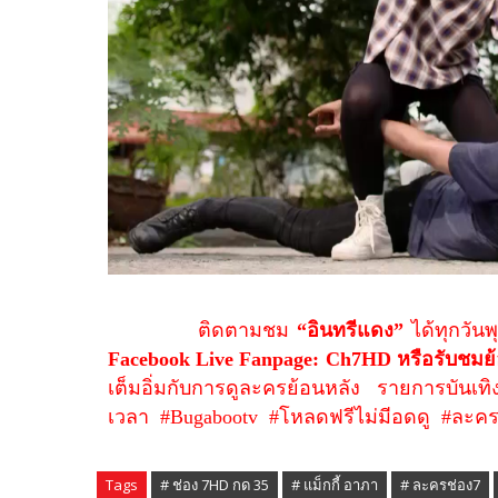
ติดตามชม
“อินทรีแดง”
ได้ทุกวัน
Facebook Live Fanpage: Ch7HD
หรือรับชมย
เต็มอิ่มกับการดูละครย้อนหลัง รายการบัน
เวลา
#Bugabootv
#
โหลดฟรีไม่มีอดดู
#
ละคร
Tags
# ช่อง 7HD กด 35
# แม็กกี้ อาภา
# ละครช่อง7