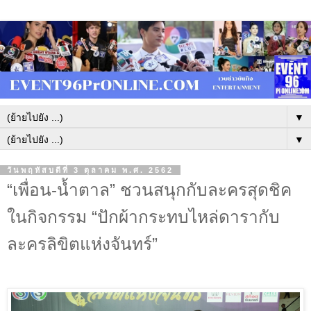
▼
▼
วันพฤหัสบดีที่ 3 ตุลาคม พ.ศ. 2562
“เพื่อน-น้ำตาล” ชวนสนุกกับละครสุดชิค
ในกิจกรรม “ปักผ้ากระทบไหล่ดารากับ
ละครลิขิตแห่งจันทร์”