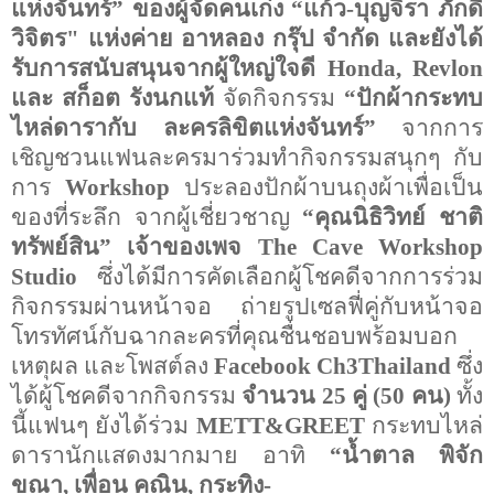
แห่งจันทร์” ของผู้จัดคนเก่ง “แก้ว-บุญจิรา ภักดี
วิจิตร" แห่งค่าย อาหลอง กรุ๊ป จำกัด และยังได้
รับการสนับสนุนจากผู้ใหญ่ใจดี
Honda, Revlon
และ สก็อต รังนกแท้
จัดกิจกรรม
“ปักผ้ากระทบ
ไหล่ดารากับ ละครลิขิตแห่งจันทร์”
จากการ
เชิญชวนแฟนละครมาร่วมทำกิจกรรมสนุกๆ กับ
การ
Workshop
ประลองปักผ้าบนถุงผ้าเพื่อเป็น
ของที่ระลึก จากผู้เชี่ยวชาญ
“คุณนิธิวิทย์ ชาติ
ทรัพย์สิน” เจ้าของเพจ
The Cave Workshop
Studio
ซึ่งได้มีการคัดเลือกผู้โชคดีจากการร่วม
กิจกรรมผ่านหน้าจอ ถ่ายรูปเซลฟี่คู่กับหน้าจอ
โทรทัศน์กับฉากละครที่คุณชื่นชอบพร้อมบอก
เหตุผล และโพสต์ลง
Facebook Ch3Thailand
ซึ่ง
ได้ผู้โชคดีจากกิจกรรม
จำนวน 25 คู่ (50 คน)
ทั้ง
นี้แฟนๆ ยังได้ร่วม
METT&GREET
กระทบไหล่
ดารานักแสดงมากมาย อาทิ
“
น้ำตาล พิจัก
ขณา
,
เพื่อน คณิน
,
กระทิง
-