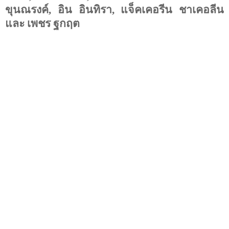
ขุนณรงค์
,
อิน อินทิรา
,
แจ็คเคอรีน ชาเคอลีน
และ เพชร ฐกฤต