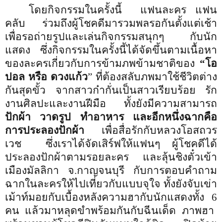
โดยกิจกรรมในครั้งนี้
แฟนละคร แฟน
คลับ ร่วมถึงผู้โชคดีมารวมพลรอกันตั้งแต่เช้า
เพื่อรอถ่ายรูปและเล่นกิจกรรมสนุกๆ กับนัก
แสดง
ซึ่งกิจกรรมในครั้งนี้ได้จัดขึ้นตามเนื้อหา
ของละครเกี่ยวกับการข้ามภพข้ามชาติของ
“โอ
ปอล หรือ ดวงแก้ว
” ที่ต้องสลับภพมาใช้ชีวิตต่าง
กันสุดขั้ว จากสาวก๋ากั่นเป็นสาวเรียบร้อย รัก
งานศิลปะและงานฝีมือ ทั้งยังมีความสามารถ
ปักผ้า วาดรูป ทำอาหาร และอีกหนึ่งฉากคือ
การประลองปักผ้า
เพื่อสื่อรักกับหลวงโอสถวร
เวช
ซึ่งเราได้จัดเสิร์ฟให้แฟนๆ ผู้โชคดีได้
ประลองปักผ้าตามรอยละคร และลุ้นชิงตั๋วเข้า
เมืองมัลลิกา จ
.
กาญจนบุรี กับการตอบคำถาม
ฉากในละครให้ไปเที่ยวกับแบบจุใจ ทั้งยังจับเข่า
เม้าท์มอย
กับเบื้องหลังความฮากับนักแสดงทั้ง
6
คน
แล้วมาหลุดขำพร้อมกันกับฉีนเด็ด ภาพฮา