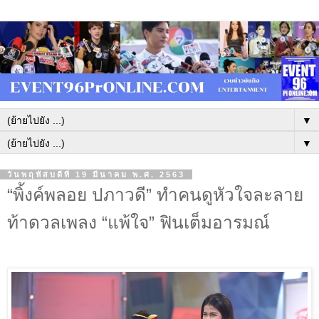
▼
▼
วันพฤหัสบดีที่ 19 มีนาคม พ.ศ. 2563
“พิ้งค์พลอย ปภาวดี” ทำคนดูหัวใจละลาย
ท้าดวลเพลง “แพ้ใจ” ฟินเต็มอารมณ์