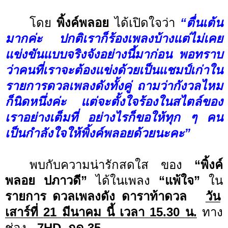
โดย
พิ้งค์พลอย
ได้เปิดใจว่า
“ตื่นเต้น
มากค่ะ ปกติเราก็ร้องเพลงบ้างแต่ไม่เคย
แข่งขันแบบจริงจังอย่างนี้มาก่อน พอทราบ
ว่าคนที่เราจะต้องแข่งด้วยเป็นแชมป์เก่าใน
รายการดวลเพลงดังทั้งคู่ ถามว่ากังวลไหม
ก็นิดหนึ่งค่ะ แต่จะตั้งใจร้องในสไตล์ของ
เราอย่างเต็มที่ อย่างไรก็ขอให้ทุก ๆ คน
เป็นกำลังใจให้พิ้งค์พลอยด้วยนะคะ”
พบกับความน่ารักสดใส ของ
“พิ้งค์
พลอย ปภาวดี”
ได้ในเพลง
“แพ้ใจ”
ใน
รายการ
ดวลเพลงดัง ดาราท้าดวล
วัน
เสาร์ที่
21
มีนาคม นี้ เวลา
15.30
น.
ทาง
ช่อง
7
HD
กด
35