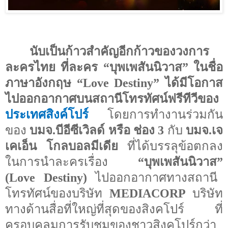
นับเป็นก้าวสำคัญอีกก้าวของวงการ
ละครไทย ที่ละคร
“
บุพเพสันนิวาส
”
ในชื่อ
ภาษาอังกฤษ
“Love Destiny”
ได้มีโอกาส
ไปออกอากาศบนสถานีโทรทัศน์ฟรีทีวีของ
ประเทศสิงค์โปร์
โดยการทำงานร่วมกัน
ของ
บมจ.บีอีซีเวิลด์ หรือ ช่อง 3
กับ
บมจ.เจ
เคเอ็น โกลบอลมีเดีย
ที่ได้บรรลุข้อตกลง
ในการนำละครเรื่อง
“
บุพเพสันนิวาส
”
(
Love Destiny
)
ไปออกอากาศทางสถานี
โทรทัศน์ของบริษัท
MEDIACORP
บริษัท
ทางด้านสื่อที่ใหญ่ที่สุดของสิงคโปร์ ที่
ครอบคลุมการรับชมของชาวสิงคโปร์กว่า