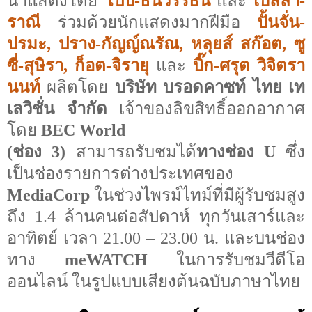
นำแสดงโดย
โป๊ป-ธนวรรธน์
และ
เบลล่า-
ราณี
ร่วมด้วยนักแสดงมากฝีมือ
ปั้นจั่น-
ปรมะ, ปราง-กัญญ์ณรัณ, หลุยส์ สก๊อต, ซู
ซี่-สุษิรา, ก็อต-จิรายุ
และ
บิ๊ก-ศรุต วิจิตรา
นนท์
ผลิตโดย
บริษัท บรอดคาซท์ ไทย เท
เลวิชั่น จำกัด
เจ้าของลิขสิทธิ์ออกอากาศ
โดย
BEC World
(
ช่อง 3
)
สามารถรับชมได้
ทางช่อง
U
ซึ่ง
เป็นช่องรายการต่างประเทศของ
MediaCorp
ในช่วงไพรม์ไทม์ที่มีผู้รับชมสูง
ถึง 1.4 ล้านคนต่อสัปดาห์ ทุกวันเสาร์และ
อาทิตย์ เวลา
21.00 – 23.00
น
.
และบนช่อง
ทาง
meWATCH
ในการรับชมวีดีโอ
ออนไลน์ ในรูปแบบ
เสียงต้นฉบับภาษาไทย