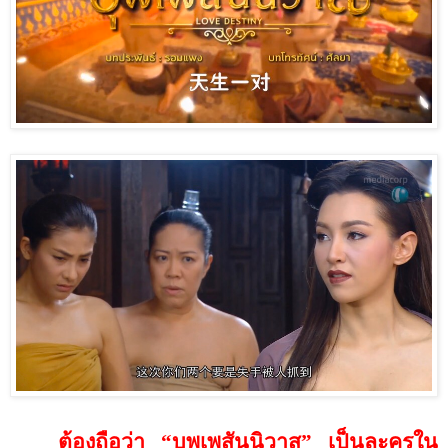
ต้องถือว่า “บุพเพสันนิวาส” เป็นละครใน