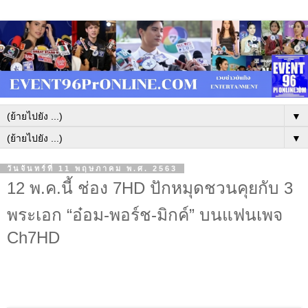
▼
▼
วันจันทร์ที่ 11 พฤษภาคม พ.ศ. 2563
12 พ.ค.นี้ ช่อง 7HD ปักหมุดชวนคุยกับ 3
พระเอก “อ๋อม-พอร์ช-มิกค์” บนแฟนเพจ
Ch7HD