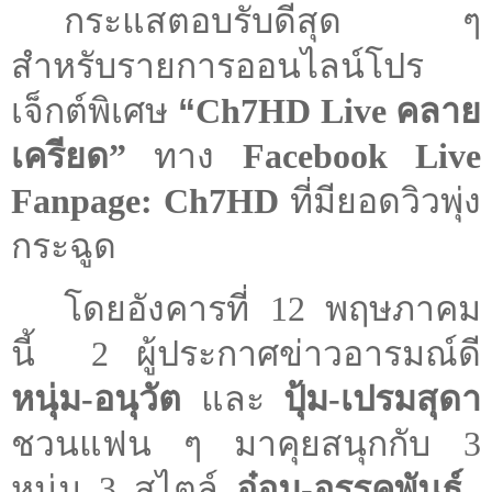
กระแสตอบรับดีสุด ๆ
สำหรับรายการออนไลน์โปร
เจ็กต์พิเศษ
“
Ch7HD
Live
คลาย
เครียด”
ทาง
Facebook Live
Fanpage: Ch7HD
ที่มียอดวิวพุ่ง
กระฉูด
โดยอังคารที่
12
พฤษภาคม
นี้
2
ผู้ประกาศข่าวอารมณ์ดี
หนุ่ม
-
อนุวัต
และ
ปุ้ม
-
เปรมสุดา
ชวนแฟน ๆ มาคุยสนุกกับ
3
หนุ่ม
3
สไตล์
อ๋อม-อรรคพันธ์,