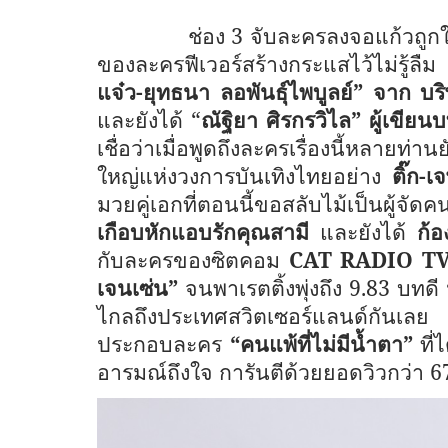
ช่อง
3
จับละครลงจอแก้วถูกใ
ของละครฟีเวอร์สร้างกระแสไว้ไม่รู้ลื
แจ๋ว
-
ยุทธนา
ลอพันธุ์ไพบูลย์”
จาก
บร
และยังได้ “
ณัฐิยา ศิรกรวิไล” ผู้เขียน
เชื่อว่าเมื่อพูดถึงละครเรื่องนี้หลาย
ใหญ่แห่งวงการบันเทิงไทยอย่าง
ติ๊ก
-
เจ
มวยคู่เอกที่ตอนนี้ขอสลับไม้เป็นผู้จั
เกือบหักแอบรักคุณสามี
และยังได้
ก้อ
กับ
ละครของซิตคอม
CAT RADIO T
เจนเซ่น
”
จนพาเรตติ้งพุ่งถึง
9.83
บทดี 
ไกลถึงประเทศสวิตเซอร์แลนด์กันเลย แ
ประกอบละคร
“คนแพ้ที่ไม่มีน้ำตา”
ที่
อารมณ์ถึงใจ การันตีด้วยยอดวิวกว่า
6