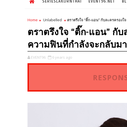
SERIESLAKORNTHAI
EVENT96.NET
B
Home
Unlabelled
ตราตรึงใจ “ติ๊ก-แอน” กับละครครองใจ “อ
ตราตรึงใจ “ติ๊ก-แอน” กั
ความฟินที่กำลังจะกลับมาอีก
EVENT96
6 years ago
RESPONS