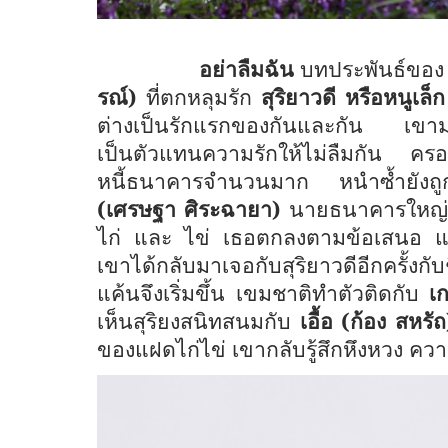
อย่าลืมฉัน
บทประพันธ์ขอ
รณ์)
ที่ตกหลุมรัก
สุริยาวดี หรือหนูเ
ต่างเป็นรักแรกของกันและกัน เขามอ
เป็นตัวแทนความรักให้ไม่ลืมกัน ครอ
หนี้ธนาคารจำนวนมาก หนำซ้ำยังถู
(เศรษฐา ศิระฉายา)
นายธนาคารใหญ่เพื
ไก่ และ ไข่
เธอตกลงตามข้อเสนอ แ
เขาได้กลับมาเจอกับสุริยาวดีอีกครั้งกั
แค้นจึงเริ่มขึ้น
เขมชาติทำตัวติดกับ
เ
เห็นสุริยงสนิทสนมกับ
เอื้อ (ก้อง สหรัถ
ของแฝดไก่ไข่
เขากลับรู้สึกหึงหวง ความ