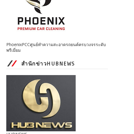
PhoenixPCCศูนย์ทำความสะอาดรถยนต์ครบวงจรระดับ
พรีเมี่ยม
สำนักข่าวHUBNEWS