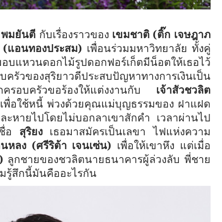
ง
พมยันตี
กับเรื่องราวของ
เขมชาติ (ติ๊ก เจษฎาภ
ล็ก (แอนทองประสม)
เพื่อนร่วมมหาวิทยาลัย ทั้งคู่
บแหวนดอกไม้รูปดอกฟอร์เก็ตมีน็อตให้เธอไว้
บครัวของสุริยาวดีประสบปัญหาทางการเงินเป็น
กครอบครัวขอร้องให้แต่งงานกับ
เจ้าสัวชวลิต
่อใช้หนี้
พ่วงด้วยคุณแม่บุญธรรมของ ฝา
แฝด
ละหายไปโดยไม่บอกลาเขาสักคำ เวลาผ่านไป
บชื่อ
สุริยง
เธอมาสมัครเป็นเลขา
ไฟแห่งความ
กนหลง (ศรีริต้า เจนเซ่น)
เพื่อให้เขาหึง แต่เมื่อ
)
ลูกชายของชวลิตนายธนาคารผู้ล่วงลับ พี่ชาย
รู้สึกนี้มันคืออะไรกัน