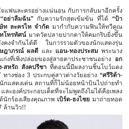
จแฟนละครอย่างแน่นอน กับการกลับมาอีกครั้ง
ม
“อย่าลืมฉัน”
กับความรักสุดเข้มข้น
ที่ได้
“ป้า
ิษัท ละครไท จำกัด
มากำกับความฟินให้ทวีคูณ
บทโทรทัศน์
มาตวัดปลายปากตาให้คมกริบยิ่งขึ้น
ท่านยังคงจำกันได้ดี ในการรวมตัวของนักแสดงรุ่น
ษฎาภรณ์ ผลดี
และ
แอน
-
ทองประสม
พระนาง
ดคนเก่งที่เพิ่งปล่อยของสู่สายตาประชาชนอย่าง
อก
ง
-
สหรัถ สังคปรีชา
ที่ตอนนี้มีผลงานชิ้นโบว์แดง
V
ทางช่อง
3
ประกบคู่สาวต่างวัยอย่าง
“
ศรีริต้า
-
นักแสดงเด่น สถานที่ก็ไม่น้อยหน้าบินไปถ่ายทำ
ละองค์ประกอบเด็ดที่จะไม่พูดถึงไม่ได้คือเพลง
ได้นักร้องเสียงคุณภาพ
เบิร์ด
-
ธงไชย
มาถ่ายทอด
7
ล้านวิว
!!