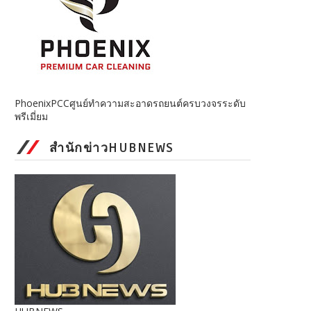
PhoenixPCCศูนย์ทำความสะอาดรถยนต์ครบวงจรระดับ
พรีเมี่ยม
สำนักข่าวHUBNEWS