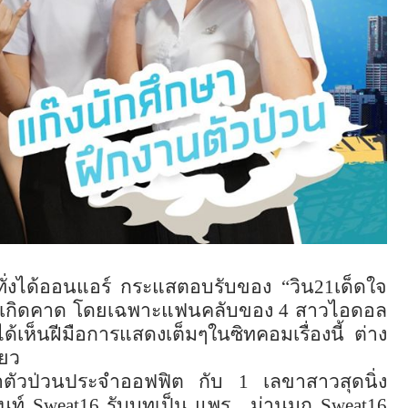
ะทั่งได้ออนแอร์ กระแสตอบรับของ “วิน
21
เด็ดใจ
ีเกิดคาด โดยเฉพาะแฟนคลับของ
4
สาวไอดอล
ได้เห็นฝีมือการแสดงเต็มๆในซิทคอมเรื่องนี้ ต่าง
ียว
กษาตัวป่วนประจำออฟฟิต กับ
1
เลขาสาวสุดนิ่ง
๊นท์
Sweat16
รับบทเป็น แพร
,
ม่านมุก
Sweat16