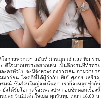
ห้โอกาสพวกเรา แอ๊นท์ ม่านมุก เอ๋ และ พิม ร่วม
ะ ดีใจมากเพราะอยากเล่น เป็นอีกงานที่ท้าทาย
ะครทั่วไป จะมีจังหวะของการเล่น ถามว่ายาก
าก่อน โชคดีที่ได้ผู้กำกับ พี่เอ๋ ศุภกร เหรียญ
ารมณ์ ซึ่งส่วนใหญ่จะเน้นฮา เราก็จะหลุดขำกัน
6
ยังได้รับโอกาสร้องเพลงประกอบซิทคอมเรื่องนี้
ยนะคะ วิน
21
เด็ดใจเธอ ทุกวันพุธ เวลา
18.00
น.