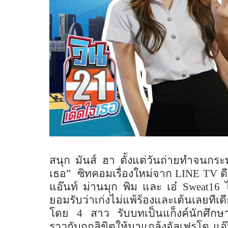
สนุก มันส์ ฮา ตั้งแต่วันถ่ายทำจนกร
เธอ”
ซิทคอมเรื่องใหม่จาก
LINE TV
ด
แอ๊นท์ ม่านมุก พิม และ เอ๋
Sweat16
ยอมรับว่าเก่งไม่แพ้ร้องและเต้นเลยทีเด
โดย
4
สาว รับบทเป็นแก็งค์นักศึ
ราวกับถูกลิขิตให้มาแกล้งอัลเฟรโด แอ