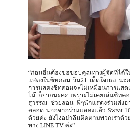
“ก่อนอื่นต้องขอขอบคุณทางผู้จัดที่ได้ใ
แสดงในซิทคอม วิน
21
เด็ดใจเธอ นะค
การแสดงซิทคอมจะไม่เหมือนการแสดงล
ไม๊ ก็ยากนะคะ เพราะไม่เคยเล่นซิทคอมม
สุวรรณ ช่วยสอน พี่ๆนักแสดงร่วมส่งอ
ตลอด นอกจากร่วมแสดงแล้ว
Sweat 1
ด้วยค่ะ ยังไงอย่าลืมติดตามพวกเราด้ว
ทาง
LINE TV
ค่ะ”