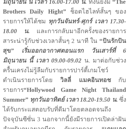
มิถุนายน นี้ เวลา
16.00-17.00
น
.
ทั้งนี้ยังมี
“
The
Brothers Daily Hight
”
ช็อตไฮไลท์สั้นๆ ของ
รายการให้ได้ชม
ทุกวันจันทร์
-
ศุกร์ เวลา
17.30-
18.00
น
.
และการกลับมาอีกครั้งของรายการ
สาระน่ารู้กับช่วงเวลาสั้นๆ 2 นาที ใน
“ปันรักปัน
สุข”
เริ่มออกอากาศตอนแรก
วันเสาร์ที่
6
มิถุนายน นี้ เวลา
09.00-09.02
น
.
มาต่อกับช่วง
ครื้นเครงไม่รู้ลืมกับรายการปาร์ตี้เกมโชว์
ดำเนินรายการโดย
วิลลี่ แมคอินทอช
กับ
รายการ
“
Hollywood Game Night
Thailand
Summer
”
ทุกวันอาทิตย์ เวลา 18.20-19.50 น.
ซึ่ง
ได้รับกระแสตอบรับที่ดีมาโดยตลอดจนถึง
ปัจจุบันซีซั่น 3 นอกจากนี้ยังมีรายการเปิดล่าฝัน
สำหรับคนอยากมีรถ กับรายการ
“เกมแจก