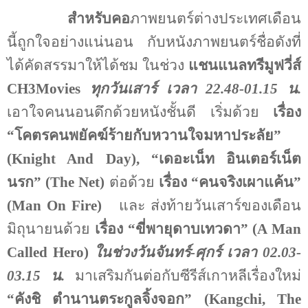
สำหรับคอ
ภาพยนตร์ต่างประเทศเดือน
นี้ถูกใจอย่างแน่นอน กับหนังภาพยนตร์ชื่อดังที่
ได้คัดสรรมาให้ได้ชม ในช่วง
แชนแนลทรีมูฟวี่ส์
CH
3
Movies
ทุกวันเสาร์ เวลา 22.48-01.15 น.
เอาใจคนนอนดึกด้วยหนังชั้นดี เริ่มด้วย
เรื่อง
“โคตรคนพยัคฆ์ร้ายกับหวานใจมหาประลัย”
(
Knight And Day),
“เดอะเน็ท อินเตอร์เน็ต
นรก” (
The Net)
ต่อด้วย
เรื่อง “คนจริงเผาแค้น”
(
Man On Fire)
และ ส่งท้ายวันเสาร์ของเดือน
มิถุนายนด้วย
เรื่อง “ขี่พายุดาบเทวดา” (
A Man
Called Hero)
ในช่วงวันจันทร์-ศุกร์ เวลา 02.03-
03.15 น.
มาเสริมกันต่อกับซีรีส์เกาหลีเรื่องใหม่
“คังชิ ตำนานตระกูลจิ้งจอก” (
Kangchi, The