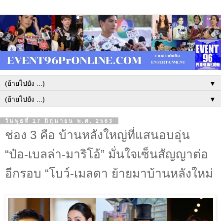
▼
▼
วันพุธที่ 17 มิถุนายน พ.ศ. 2563
ช่อง 3 คือ บ้านหลังใหญ่ที่แสนอบอุ่น
“ป๋อ-เบลล่า-มาริโอ้” มั่นใจเซ็นสัญญาต่อ
อีกรอบ “โบว์-เมลดา ย้ายมาบ้านหลังใหม่