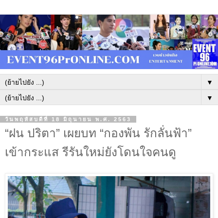
▼
▼
วันพฤหัสบดีที่ 18 มิถุนายน พ.ศ. 2563
“ฝน ปริตา” เผยบท “กองพัน รักลั่นฟ้า”
เข้ากระแส รีรันใหม่ยังโดนใจคนดู