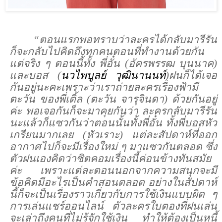
“
ตอนแรกพอทราบว่าละครได้กลับมารีรัน
ก็จะกลับไปคิดถึงทุกคนตอนที่ทำงานด้วยกัน
แต่จริง ๆ ตอนนี้ทั้ง พี่อั๋น (อัครพรรฒ บุนนาค)
และบอส (
นวไพบูลย์ วุฒินานนท์
)ฝนก็ได้เจอ
กันอยู่นะคะเพราะว่าเราถ่ายละครเรื่องฟ้ามี
ตะวัน
ของพี่เติ้ล (ตะวัน จารุจินดา)
ด้วยกันอยู่
ค่ะ พอเจอกันก็จะมาคุยกันว่า ละครกลับมารีรัน
นะแล้วก็แซวกันว่าตอนนั้นทั้งพี่อั๋น ทั้งพี่บอสหัว
เกรียนมากเลย (หัวเราะ) แต่ละสัปดาห์ที่ออก
อากาศไปก็จะมีเรื่องใหม่ ๆ มาแซวกันตลอด ซึ่ง
ตัวฝนเองคิดว่าซิตคอมเรื่องนี้ค่อนข้างทันสมัย
ค่ะ เพราะแต่ละตอนนอกจากความสนุกจะมี
ข้อคิดมีอะไรเป็นคำสอนตลอด อย่างในสัปดาห์
นี้ก็จะเป็นเรื่องราวเกี่ยวกับการใช้เงินแบบผิด ๆ
การเล่นแชร์ออนไลน์ ตัวละครใบตองที่ฝนเล่น
จะเล่าถึงคนที่ไม่รู้จักใช้เงิน ทำให้ต้องเป็นหนี้