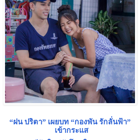
“ฝน ปริตา
”
เผยบท “กองพัน รักลั่นฟ้า”
เข้ากระแส