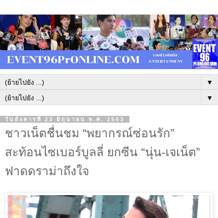
▼
▼
วันอังคารที่ 23 มิถุนายน พ.ศ. 2563
ชาวเน็ตชื่นชม “พยากรณ์ซ่อนรัก”
สะท้อนไซเบอร์บูลลี่ ยกซีน “นุ่น-เจเน็ต”
ฟาดดราม่าถึงใจ