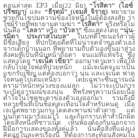
ตอนล่าสุด
EP3
เมื่อ
(
22
มิย)
“โรสิตา” (ไอซ์
ปรีชญา)
และ
“ธีรุตม์” (เจมส์ จิรายุ)
พยายาม
ช่วยกันไขปมความข้องใจหนึ่งในผู้ต้องสงสัย ว่า
ใช่ผู้ร้ายที่พยายามตามฆ่า
“โรสิตา”
จริงหรือไม่
นั่นคือ
“ไลลา”
หรือ
“บัวลา”
ซึ่งแสดงโดย
“นุ่น
-
รมิดา ประภาสโนบล”
ในบทดีไซเนอร์สาวผู้
มีชื่อเสียง ที่ปกปิดอดีตที่ไม่น่าจดจำของตัวเอง
จากเด็กบ้านนอก ที่พยายามถีบตัวเองขึ้นมาสู่วง
สังคมที่เป็นที่นับหน้าถือตา จนแม่ที่แท้จริง ซึ่ง
แสดงโดย
“เจเน็ต เขียว”
ออกมาตามหา เพื่อให้
กลับไปดูใจพ่อที่ป่วยหนัก แม้เจเน็ตจะมาเป็น
แขกรับเชิญ แต่ต้องบอกว่า นุ่น และเจเน็ต ฟาด
ใจคนดูไปเต็มเหนี่ยว โดยเฉพาะซีนอารมณ์
ดราม่าหนักหน่วงของแม่ลูก ไม่ว่าจะเป็นการ
ระเบิดอารมณ์ของนุ่น ที่พรั่งพรูความน้อยเนื้อ
ต่ำใจในโชคชะตาของตัวเองออกมา รวมถึงมี
หลายซีนที่เป็นช็อตสะเทือนใจสำหรับคนดู เมื่อ
เจเน็ตพยายามกระโดดสะพานฆ่าตัวตาย แต่
นุ่นก็ตามมารั้งแม่ไว้ และก้มกราบเท้าสำนึกผิด
โดยสิ่งหนึ่งที่ชาวเน็ต เห็นพ้องต้องกันนอกจาก
ฝีมือการแสดงของทั้งคู่แล้ว นั่นคือสิ่งที่แฝงแง่
คิดอยู่ในละครเรื่องนี้ ที่ต้องการสะท้อนสังคมใน