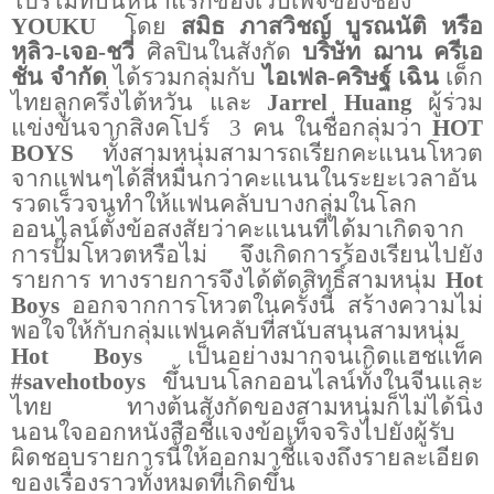
โปรโมทบนหน้าแรกของเว็บเพจของช่อง
YOUKU
โดย
สมิธ ภาสวิชญ์ บูรณนัติ หรือ
หลิว-เจอ-ชวี่
ศิลปินในสังกัด
บริษัท ฌาน ครีเอ
ชั่น จำกัด
ได้รวมกลุ่มกับ
ไอเฟล-คริษฐ์ เฉิน
เด็ก
ไทยลูกครึ่งไต้หวัน และ
Jarrel Huang
ผู้ร่วม
แข่งขันจากสิงคโปร์
3 คน ในชื่อกลุ่มว่า
HOT
BOYS
ทั้งสามหนุ่มสามารถเรียกคะแนนโหวต
จากแฟนๆได้สี่หมื่นกว่าคะแนนในระยะเวลาอัน
รวดเร็วจนทำให้แฟนคลับบางกลุ่มในโลก
ออนไลน์ตั้งข้อสงสัยว่าคะแนนที่ได้มาเกิดจาก
การปั๊มโหวตหรือไม่ จึงเกิดการร้องเรียนไปยัง
รายการ ทางรายการจึงได้ตัดสิทธิ์สามหนุ่ม
Hot
Boys
ออกจากการโหวตในครั้งนี้ สร้างความไม่
พอใจให้กับกลุ่มแฟนคลับที่สนับสนุนสามหนุ่ม
Hot Boys
เป็นอย่างมากจนเกิดแฮชแท็ค
#savehotboys
ขึ้นบนโลกออนไลน์ทั้งในจีนและ
ไทย ทางต้นสังกัดของสามหนุ่มก็ไม่ได้นิ่ง
นอนใจออกหนังสือชี้แจงข้อเท็จจริงไปยังผู้รับ
ผิดชอบรายการนี้ให้ออกมาชี้แจงถึงรายละเอียด
ของเรื่องราวทั้งหมดที่เกิดขึ้น