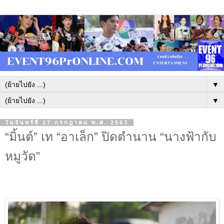
▼
▼
วันจันทร์ที่ 27 กรกฎาคม พ.ศ. 2563
“มิ้นต์” เท “อาเล็ก” ปิดตำนาน “นางฟ้ากับ
หมูวัด”