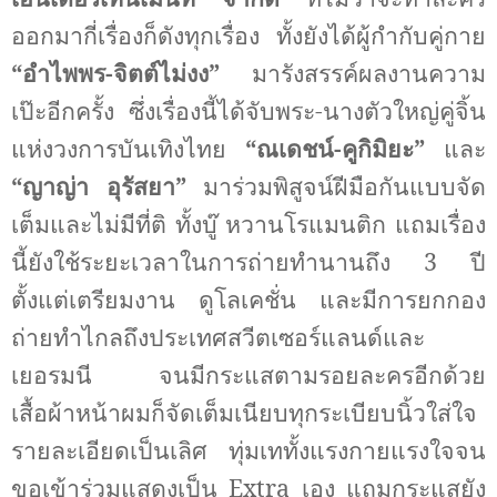
ออกมากี่เรื่องก็ดังทุกเรื่อง ทั้งยังได้ผู้กำกับคู่กาย
“อำไพพร-จิตต์ไม่งง”
มารังสรรค์ผลงานความ
เป๊ะอีกครั้ง
ซึ่งเรื่องนี้ได้จับพระ-นางตัวใหญ่คู่จิ้น
แห่งวงการบันเทิงไทย
“ณเดชน์-คูกิมิยะ”
และ
“ญาญ่า อุรัสยา”
มาร่วมพิสูจน์ฝีมือกันแบบจัด
เต็มและไม่มีที่ติ ทั้งบู๊ หวานโรแมนติก แถมเรื่อง
นี้ยังใช้ระยะเวลาในการถ่ายทำนานถึง 3 ปี
ตั้งแต่เตรียมงาน ดูโลเคชั่น และมีการยกกอง
ถ่ายทำไกลถึงประเทศสวีตเซอร์แลนด์และ
เยอรมนี จนมีกระแส
ตามรอยละครอีกด้วย
เสื้อผ้าหน้าผมก็จัดเต็มเนียบทุกระเบียบนิ้วใส่ใจ
รายละเอียดเป็นเลิศ ทุ่มเททั้งแรงกายแรงใจจน
ขอเข้าร่วมแสดงเป็น
Extra
เอง แถมกระแสยัง