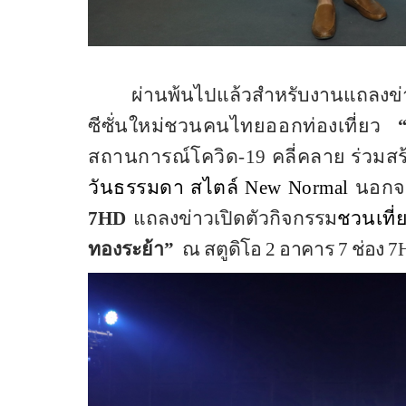
ผ่านพ้นไปแล้วสำหรับงานแถลงข
ซีซั่นใหม่ชวนคนไทยออกท่องเที่ยว
สถานการณ์โควิด
-19
คลี่คลาย ร่วม
วันธรรมดา สไตล์
New Normal
นอกจา
7HD
แถลงข่าวเปิดตัวกิจกรรม
ชวนเที
ทองระย้า”
ณ สตูดิโอ
2
อาคาร
7
ช่อง
7