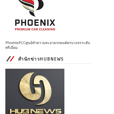
PhoenixPCCศูนย์ทำความสะอาดรถยนต์ครบวงจรระดับ
พรีเมี่ยม
สำนักข่าวHUBNEWS