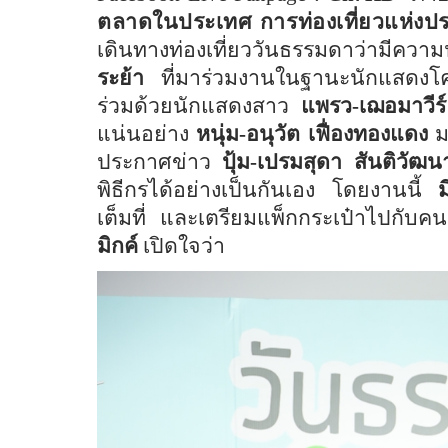
ตลาดในประเทศ การท่องเที่ยวแห่งป
เดินทางท่องเที่ยววันธรรมดาว่ามีควา
ระย้า
ที่มาร่วมงานในฐานะนักแสดงโครง
ร่วมด้วยนักแสดงสาว
แพรว-เฌอมาวีร
แน่นอย่าง
หนุ่ม-อนุวัต เฟื่องทองแดง
ม
ประกาศข่าว
ปุ้ม-เปรมสุดา สันติวัฒน
พิธีกรได้อย่างเป็นกันเอง โดยงานนี้
เต็มที่ และเตรียมแพ็กกระเป๋าไปกับคนรู้
มิกค์
เปิดใจว่า