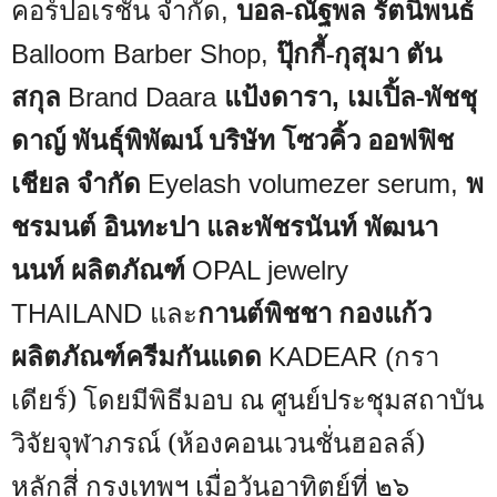
คอร์ปอเรชั่น จำกัด
บอล-ณัฐพล รัตนิพนธ์
,
ปุ๊กกี้-กุสุมา ตัน
Balloom Barber Shop,
สกุล
แป้งดารา
เมเปิ้ล-พัชชุ
Brand Daara
,
ดาญ์ พันธุ์พิพัฒน์ บริษัท โซวคิ้ว ออฟฟิช
เชียล จำกัด
พ
Eyelash volumezer serum,
ชรมนต์ อินทะปา และพัชรนันท์ พัฒนา
นนท์ ผลิตภัณฑ์
OPAL jewelry
และ
กานต์พิชชา กองแก้ว
THAILAND
ผลิตภัณฑ์ครีมกันแดด
กรา
KADEAR (
เดียร์) โดยมีพิธีมอบ ณ ศูนย์ประชุมสถาบัน
วิจัยจุฬาภรณ์ (ห้องคอนเวนชั่นฮอลล์)
หลักสี่ กรุงเทพฯ เมื่อวันอาทิตย์ที่ ๒๖