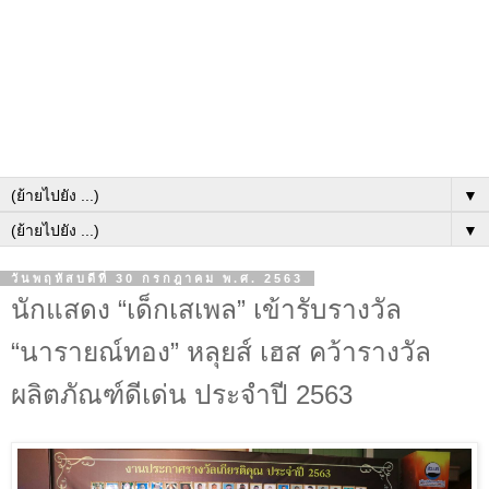
▼
▼
วันพฤหัสบดีที่ 30 กรกฎาคม พ.ศ. 2563
นักแสดง “เด็กเสเพล” เข้ารับรางวัล
“นารายณ์ทอง” หลุยส์ เฮส คว้ารางวัล
ผลิตภัณฑ์ดีเด่น ประจำปี 2563