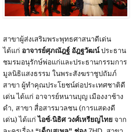
สาขาผู้ส่งเสริมพระพุทธศาสนาดีเด่น
ได้แก่
อาจารย์ศุภณัฎฐ์ อัฎฐวัฒน์
ประธาน
ชมรมอนุรักษ์พ่อแก่และประธานกรรมการ
มูลนิธิแสงธรรม ในพระสังฆราชูปถัมภ์
สาขา ผู้ทำคุณประโยชน์ต่อประเทศชาติดี
เด่น ได้แก่ อาจารย์หนานบุญ เมืองงาช้าง
ดำ
สาขา สื่อสารมวลชน (การแสดงดี
,
เด่น) ได้แก่
ไอซ์-นิธิศ วงศ์เหรียญไทย
จาก
ละครเรื่อง
เด็กเสเพล
ช่อง
สาขา
“
”
7HD,