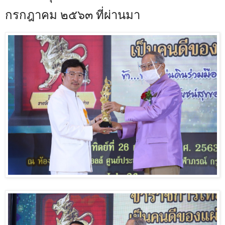
กรกฎาคม ๒๕๖๓ ที่ผ่านมา