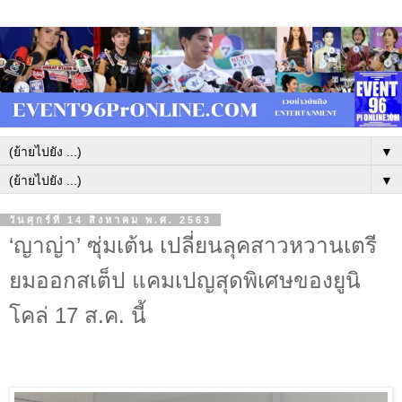
▼
▼
วันศุกร์ที่ 14 สิงหาคม พ.ศ. 2563
‘ญาญ่า’ ซุ่มเต้น เปลี่ยนลุคสาวหวานเตรี
ยมออกสเต็ป แคมเปญสุดพิเศษของยูนิ
โคล่ 17 ส.ค. นี้