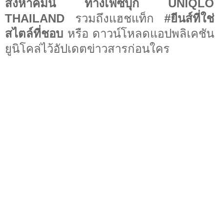
สิงหาคมนี้ ทางเฟซบุ๊ก
UNIQLO
THAILAND
รวมถึงแฮชแท็ก
#
ยีนส์ที่ใช่
สไตล์ที่ชอบ
หรือ ดาวน์โหลดแอปพลิเคชัน
ยูนิโคล่ไว้อัปเดตข่าวสารก่อนใคร