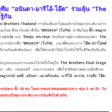
ทีม “อนันดา-มาริโอ้-โอ๊ต"
ร่วมลุ้น “
The
ู้กัน
e Brothers Thailand
การค้นเฟ้นหาไอดอลชายไทยมาประดับวงการ
องไทย ซึ่งมารับหน้าที่เป็น
“
BROACH” (
โบร้ช)
นำทีมโดย
ติ๊ก เจษฎาภ
้ เมาเร่อ
และ
นิชคุณ หรเวชกุล
กับเส้นทางสู่ความฝันของเหล่า
The
ะสบการณ์จากพี่ๆ
“
BROACH” (
โบร้ช)
และพี่สันทนาการ
โอ๊ต-ปราโมทย์
มกันผลักดันน้องๆ เพื่อให้พวกเค้าได้นำไปปรับใช้ในชีวิตจริงกับเส้น
จะเป็นรูปแบบของการแสดงโชว์ครั้งใหญ่ใน
The Brothers Final Stage
อง เต้น เล่นดนตรี และการแสดง เพื่อโชว์ศักยภาพอย่างเต็มที่และ
-เจษฎาภรณ์ ผลดี
,
อนันดา เอเวอริงแฮม
,
มาริโอ้ เมาเร่อ รวมถึง โอ๊ต-
rothers
ทั้ง 20 คน โดยการชมถ่ายทอดสดผ่าน
ทาง ช่อง 3 กด 33
วัน
ดอลชายไทยมาประดับวงการบันเทิงไปด้วยกัน