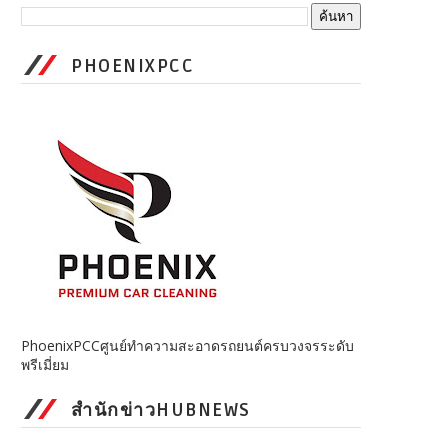
PHOENIXPCC
PhoenixPCCศูนย์ทำความสะอาดรถยนต์ครบวงจรระดับ
พรีเมี่ยม
สำนักข่าวHUBNEWS