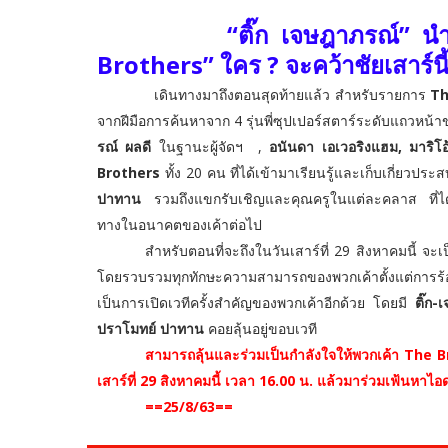
“ติ๊ก เจษฎาภรณ์” นำ
Brothers
” ใคร
?
จะคว้าชัยเสาร์นี้ร
เดินทางมาถึงตอนสุดท้ายแล้ว สำหรับ
รายการ
Th
จากฝีมือการค้นหาจาก
4
รุ่นพี่ซุปเปอร์สตาร์ระดับแถวหน้าข
รณ์ ผลดี
ในฐานะผู้จัดฯ
,
อนันดา เอเวอริงแฮม
,
มาริโอ
Brothers
ทั้ง 20 คน ที่ได้เข้ามาเรียนรู้และเก็บเกี่ยวปร
ปาทาน
รวมถึงแขกรับเชิญและคุณครูในแต่ละคลาส ที่ได้ร่ว
ทางในอนาคตของเค้าต่อไป
สำหรับตอนที่จะถึงในวันเสาร์ที่ 29 สิงหาคมนี้ 
โดยรวบรวมทุกทักษะความสามารถของพวกเค้าตั้งแต่การร้
เป็นการเปิดเวทีครั้งสำคัญของพวกเค้าอีกด้วย โดยมี
ติ๊ก
ปราโมทย์ ปาทาน
คอยลุ้นอยู่ขอบเวที
สามารถลุ้นและร่วมเป็นกำลังใจให้พวกเค้า
The B
เสาร์ที่ 29 สิงหาคมนี้
เวลา
16.00
น
.
แล้วมาร่วม
เฟ้นหาไอ
==25/8/63==