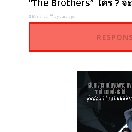
“The Brothers” ใคร ? จะคว
EVENT96
6 years ago
RESPONS