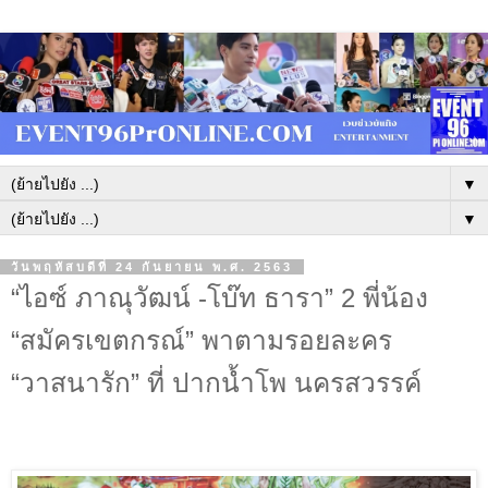
▼
▼
วันพฤหัสบดีที่ 24 กันยายน พ.ศ. 2563
“ไอซ์ ภาณุวัฒน์ -โบ๊ท ธารา” 2 พี่น้อง
“สมัครเขตกรณ์” พาตามรอยละคร
“วาสนารัก” ที่ ปากน้ำโพ นครสวรรค์