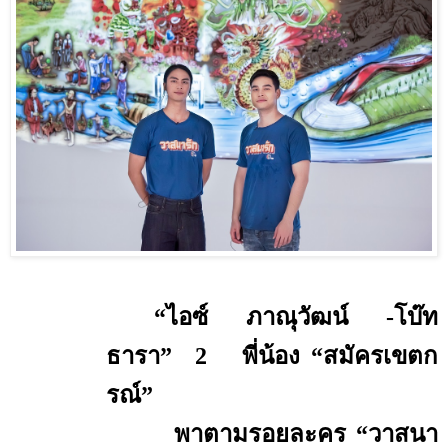
“ไอซ์ ภาณุวัฒน์ -โบ๊ท
ธารา” 2 พี่น้อง “สมัครเขตก
รณ์”
พาตามรอยละคร “วาสนา