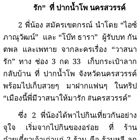
รัก” ที่ ปากน้ำโพ นครสวรรค์
2 พี่น้อง สมัครเขตกรณ์ นำโดย “ไอซ์
ภาณุวัฒน์”
และ “โบ๊ท ธารา”
ผู้รับบท กัน
ตพล และเพทาย จากละครเรื่อง “วาสนา
รัก” ทาง ช่อง 3 กด 33
เก็บกระเป๋าลาก
กลับบ้าน ที่ ปากน้ำโพ จังหวัดนครสวรรค์
พร้อมไปเก็บสวยๆ มาฝากแฟนๆ ในทริป
“เมืองนี้พี่มีวาสนาให้มารัก
#
นครสวรรค์”
ซึ่ง 2 พี่น้องได้พาไปกินเที่ยวกันอย่าง
จุใจ เริ่มจากไปกินของอร่อย ที่ ร้าน
ก๋วยเตี๋ยวเจ้าเก่าแก่ 2 ร้าน คือ ร้านหลี ลูก