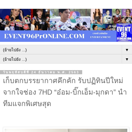
▼
▼
วันพฤหัสบดีที่ 24 ธันวาคม พ.ศ. 2563
เก็บตกบรรยากาศคึกคัก รับปฏิทินปีใหม่
จากใจช่อง 7HD “อ๋อม-บิ๊กเอ็ม-มุกดา” นำ
ทีมแจกพิเศษสุด