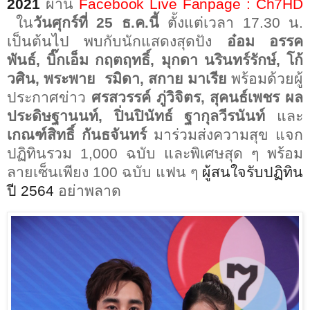
2021
ผ่าน
Facebook Live Fanpage : Ch7HD
ใน
วันศุกร์ที่
25
ธ.ค.นี้
ตั้งแต่เวลา
17.30
น.
เป็นต้นไป พบกับนักแสดงสุดปัง
อ๋อม อรรค
พันธ์, บิ๊กเอ็ม กฤตฤทธิ์, มุกดา นรินทร์รักษ์, โก้
วศิน, พระพาย
รมิดา, สกาย มาเรีย
พร้อมด้วยผู้
ประกาศข่าว
ศรสวรรค์ ภู่วิจิตร, สุคนธ์เพชร ผล
ประดิษฐานนท์, ปิ่นปินัทธ์ ฐากุลวีรนันท์
และ
เกณฑ์สิทธิ์ กันธจันทร์
มาร่วมส่งความสุข แจก
ปฏิทินรวม
1,000
ฉบับ และพิเศษสุด ๆ พร้อม
ลายเซ็นเพียง
100
ฉบับ แฟน ๆ
ผู้สนใจรับปฏิทิน
ปี
2564
อย่าพลาด