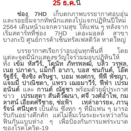
25
ธ.ค.
นี้
ช่อง
7HD
เก็บตกภาพบรรยากาศอบอุ่น
และรอยยิ้มจากทัพนักแสดงไปแจกปฏิทินปีใหม่
2564
เดินหน้าแจกความสุข ให้แฟน ๆ หลังจาก
เริ่มสตาร์ทที่ช่อง
7HD
เดอะมอลล์ สาขา
บางกะปิ ศูนย์การค้าเซ็นทรัลเฟสติวัล หาดใหญ่
บรรยากาศเรียกว่าอบอุ่นทุกพื้นที่ โดย
แต่ละจุดมีนักแสดงขวัญใจร่วมมอบปฏิทินให้
ทั้ง
เข้ม หัสวีร์, โดนัท ภัทรพลฒ์, บลิว วรพล,
เนย ปภาดา, แม็กกี้ อาภา, บอส ชนกันต์, โอ๊ต
รัฐธีร์, ชิงชิง คริษฐา, บอม พงศกร, พีพี พัชญา,
แจมมี่ ปาณิชดา, แพรว เฌอมาวีร์, ฟีฟ่า เปรม
อนันต์
และ
กานต์ ณัฐชา
พร้อมด้วยผู้ประกาศ
ข่าว
เปรมสุดา สันติวัฒนา, ศจี วงศ์อำไพ, กม
ลาสน์ เอียดศรีชาย, ช่อฟ้า
เหล่าอารยะ, ภานุ
รัจน์ ศนีบุตร
เป็นต้น ซึ่งทุก ๆ ที่มีแฟน ๆ มารอ
รับกันอย่างคึกคัก แต่ไม่ลืมเว้นระยะระหว่างกัน
ฟินกันแบบห่าง ๆ เพื่อป้องกันการแพร่ระบาด
ของโรคโควิด-
19