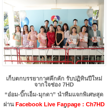
เก็บตกบรรยากาศคึกคัก รับปฏิทินปีใหม่
จากใจช่อง
7HD
“อ๋อม-บิ๊กเอ็ม-มุกดา” นำทีมแจกพิเศษสุด
ผ่าน
Facebook Live Fanpage : Ch7HD