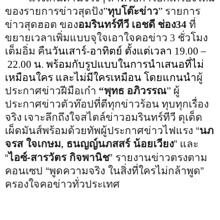
ของรายการข่าวสุดปัง
”
ทุบโต๊ะข่
าว
”
รายการ
ข่าวสุดฮอต ของ
อมรินทร์ทีวี เอชดี ช่อง34
ที่
ขยายเวลาเพิ่มแบบจุ
ใจเอาใจคอข่าว 3 ชั่วโมง
เต็มอิ่ม คืน
วันเสาร์-อาทิตย์ ตั้งแต่เวลา
19
.
00
–
22
.
00
น. พร้อมกับรูปแบบในการนำเสนอที่
ไม่
เหมือนใคร และไม่มีใครเหมือน โดยแกนนำ
ผู้
ประกาศข่าวฝีมือเก๋า
“
พุทธ อภิวรรณ
”
ผู้
ประกาศข่าวตัวท๊อปที่ตีทุกข่
าวร้อน ทุบทุกเรื่อง
จริง เจาะลึกถึงใจสไตล์ข่าวอมรินทร์
ทีวี ดุเด็ด
เผ็ดมันส์
พร้อมด้วยทัพผู้ประกาศข่าวไฟแรง
“
นภ
จรส ใจเกษม
ธนญญ์นภสสร์ น้อยเวียง
”
และ
,
“
ไอซ์-สารวัตร กิจพานิช
”
รายงานข่าวตรงตาม
คอนเซป
“
พูดความจริง ในสิ่งที่ใครไม่กล้าพูด
”
ครองใจคอข่าวทั่วประเทศ