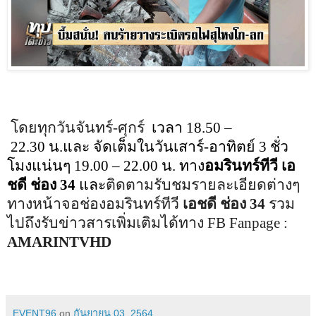
โดยทุกวันจันทร์-ศุกร์
เวลา
18
.
50
–
22
.
30
น.และ จัดเต็มในวันเสาร์-อาทิตย์ 3 ชั่ว
โมงแน่นๆ
19
.
00
–
22
.
00
น.
ทาง
อมรินทร์ทีวี เอ
ชดี ช่อง 34
และ
ติดตามรับชมรายละเอียดต่างๆ
ทางหน้าจอช่องอมรินทร์ทีวี
เอชดี ช่อง 34
รวม
ไปถึงรับข่าวสารเพิ่มเติมได้
ทาง
FB Fanpage :
AMARINTVHD
EVENT96
on
กันยายน 03, 2564