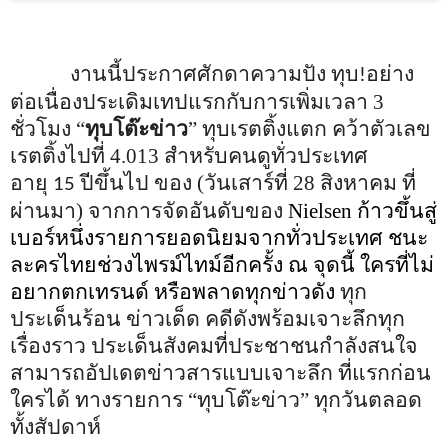
งานนี้ประกาศศักดาความปัง ทุบ
อย่าง
!
ต่อเนื่องประเดิ
มเทปแรกกับการเพิ่มเวลา 3
ชั่วโมง
“
ทุบโต๊ะข่าว
”
ทุบเรตติ้งแตก คว้าตัวเลข
เรตติ้งไปที่ 4.013 สำหรับคนดูทั่วประเทศ
อายุ
ปีขึ้นไป
ของ (วันเสาร์ที่ 28 สิงหาคม ที่
15
ผ่านมา) จากการจัดอันดับของ
Nielsen
ก้าวขึ้นสู่
เบอร์หนึ่
งรายการยอดนิยมจากทั่วประเทศ ชนะ
ละครไทยช่วงไพรม์ไทม์อีกครั้
ง ณ จุดนี้ ใครที่ไม่
อยากตกเทรนด์ หรือพลาดทุกข่าวดัง
ทุก
ประเด็นร้อน ข่าวเด็ด คดีดังพร้อมเจาะลึกทุก
เรื่องราว ประเด็นสังคมที่ประชาชนกำลั
งสนใจ
สามารถอัปเดตข่าวสารแบบเจาะลึก
ที่แรกก่อน
ใครได้ ทางรายการ
“
ทุบโต๊ะข่าว
”
ทุกวันตลอด
ทั้งสัปดาห์