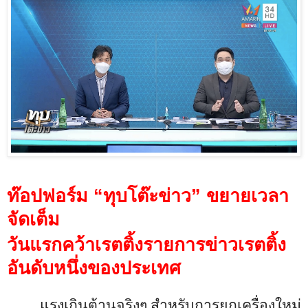
ท๊อปฟอร์ม
“
ทุบโต๊ะข่าว
”
ขยายเวลา
จัดเต็ม
วันแรกคว้าเรตติ้งรายการข่
าวเรตติ้ง
อันดับหนึ่งของประเทศ
แรงเกินต้านจริงๆ สำหรับการยกเครื่องใหม่