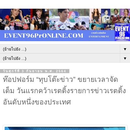
▼
▼
วันศุกร์ที่ 3 กันยายน พ.ศ. 2564
ท๊อปฟอร์ม “ทุบโต๊ะข่าว” ขยายเวลาจัด
เต็ม วันแรกคว้าเรตติ้งรายการข่าวเรตติ้ง
อันดับหนึ่งของประเทศ