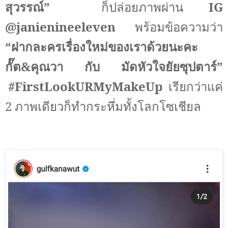
สุวรรณ์”
ก็ปล่อยภาพผ่าน
IG
@janienineeleven
พร้อมข้อความว่า
“ฝากละครเรื่องใหม่ของเราด้วยนะคะ
กั๊ต
&
คุณวา กับ มัดหัวใจยัยซุปตาร์”
#FirstLookURMyMakeUp
เรียกว่าแค่
2
ภาพเดียวก็ทำกระหึ่มทั้งโลกโซเชียล