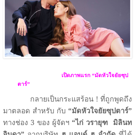
เปิดภาพแรก “มัดหัวใจยัยซุป
ตาร์”
กลายเป็นกระแสร้อน
!
ที่ถูกพูดถึง
มาตลอด สำหรับ กับ
“มัดหัวใจยัยซุปตาร์”
ทางช่อง
3
ของ ผู้จัดฯ
“
ไก่ วรายุฑ
มิลินท
จินดา
”
จากบริษัท
ฮู แอนด์ ฮู จำกัด
ที่ได้