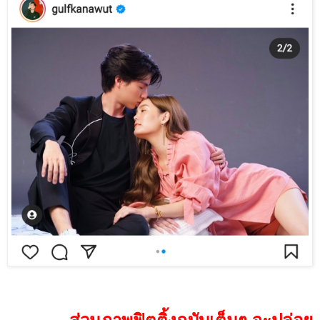
ส่วนภาพฟิตติ้งฉบับเต็มๆ จะปล่อย