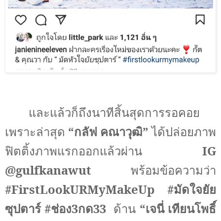
และแล้วก็ถึงนาทีสิ้นสุดการรอคอย
เพราะล่าสุด
“กลัฟ คณาวุฒิ”
ได้ปล่อยภาพ
ฟิตติ้งภาพแรกออกแล้วผ่าน
IG
@gulfkanawut
พร้อมข้อความว่า
#FirstLookURMyMakeUp #
มัดใจยัย
ซุปตาร์
#
ช่อง
3
กด
33
ด้าน
“
เจนี่ เทียนโพธิ์