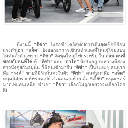
ที่งานนี้
“ติช่า”
ไม่รอช้าโชว์สเต็ปการเต้นสุดเซ็กซี่ร้อน
แรงทำเอา
“แจ็ค”
ยังออกอาการเขินหน้าแดงที่โดนจู่โจมแบบ
ไม่ทันตั้งตัว เพราะ
“ติช่า”
จัดชุดใหญ่ไฟกระพริบ ใน
ตอน คนที่
ชอบกับคนที่ใช่
ที่
“ติช่า”
และ
“อาไท”
นั่งกันอยู่ ระหว่างที่สอง
สาวนั่งคุยกันอยู่นั้น ก็มีคนเข้ามาจีบ
“ติช่า”
เป็นระยะๆ คนแรก
คือ
“รงค์”
ชายที่มีรักมั่นคงในตัว
“ติช่า”
คนต่อมาคือ
“แจ็ค”
หนุ่มนิสัยรวยที่พร้อมเปย์ ส่วนคนสุดท้าย คือ
“เจี้ยบ”
หนุ่มเซอร์
มาดเท่แดนเหนือ ทำเอา
“ติช่า”
เลือกไม่ถูกเลยว่าจะเลือกใคร
ดี
!!