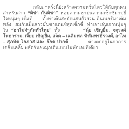
กลับมาครั้งนี้ยังสร้างความหวั่นไหวให้กับทุกคน
สำหรับสาว
“ติช่า กันติชา”
หอบความฮาปนความเซ็กซี่มาขยี้
ใจหนุ่มๆ เต็มที่
ทั้งท่าเต้นสะบัดแสนยั่วยวน อินเนอร์มาเต็ม
พลัง สมกับเป็นสาวมั่นขาแดนซ์สุดเซ็กซี่ ทำเอาเล่นเอาหนุ่มๆ
ใน
“ฮาไม่จำกัดทั่วไทย”
ทั้ง
“นุ้ย เชิญยิ้ม
,
จตุรงค์
โพธาราม
,
เจี๊ยบ เชิญยิ้ม
,
แจ็ค – เฉลิมพล ทิฆัมพรธีรวงศ์
,
อาไท
– สุภทัต โอภาส และ อ๊อด ปากดี
ต่างตกอยู่ในอาการ
เคลิบเคลิ้ม ผลัดกันชงมุกเต้นแบบไม่พักเลยทีเดียว