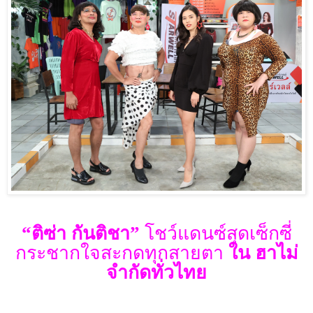
“
ติซ่า กันติชา”
โชว์แดนซ์สุดเซ็กซี่
กระชากใจสะกดทุกสายตา
ใน ฮาไม่
จำกัดทั่วไทย