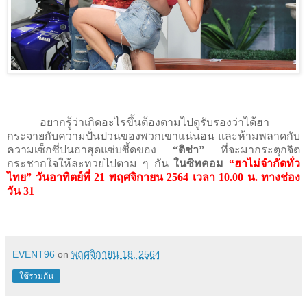
อยากรู้ว่าเกิดอะไรขึ้นต้องตามไปดูรับรองว่าได้ฮา
กระจายกับความปั่นปวนของพวกเขาแน่นอน และห้ามพลาดกับ
ความเซ็กซี่ปนฮาสุดแซ่บซี้ดของ
“ติช่า”
ที่จะมากระตุกจิต
กระชากใจให้ละทวยไปตาม ๆ กัน
ในซิทคอม
“ฮาไม่จำกัดทั่ว
ไทย” วันอาทิตย์ที่
21
พฤศจิกายน
2564
เวลา
10.00
น
.
ทางช่อง
วัน
31
EVENT96
on
พฤศจิกายน 18, 2564
ใช้ร่วมกัน