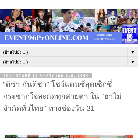
▼
▼
วันพฤหัสบดีที่ 18 พฤศจิกายน พ.ศ. 2564
“ติซ่า กันติชา” โชว์แดนซ์สุดเซ็กซี่
กระชากใจสะกดทุกสายตา ใน "ฮาไม่
จำกัดทั่วไทย" ทางช่องวัน 31