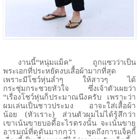
งานนี้
“หนุ่มแม็ค” ถูกแซวว่าเป็น
พระเอกที่ประหยัดงบเสื้อผ้ามากที่สุด
เพราะมีโชว์หุ่นล่ำๆ ให้สาวๆ ได้
กระชุ่มกระชวยหัวใจ ซึ่งเจ้าตัวเผยว่า
“เรื่องโชว์หุ่น
ก็ประมาณนึงครับ เพราะว่า
ผมเล่นเป็นชาวประมง อาจะใส่เสื้อผ้า
น้อย (หัวเราะ) ส่วนตัวผมไม่ได้รู้สึกว่า
เขาเน้นขายบอดี้อะไรตรงนั้น จะเน้นขาย
อารมณ์ที่ดุดันมากกว่า
พูดถึงการแจ็คกี้