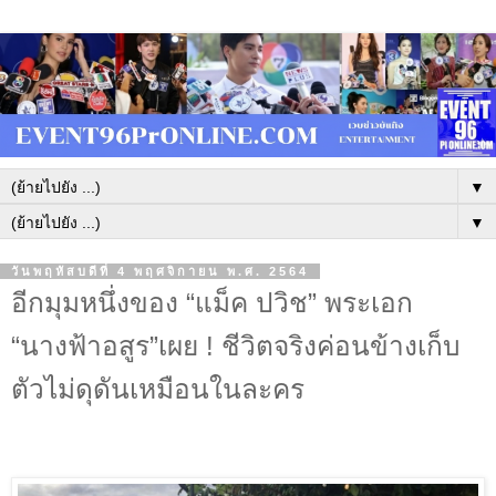
▼
▼
วันพฤหัสบดีที่ 4 พฤศจิกายน พ.ศ. 2564
อีกมุมหนึ่งของ “แม็ค ปวิช” พระเอก
“นางฟ้าอสูร”เผย ! ชีวิตจริงค่อนข้างเก็บ
ตัวไม่ดุดันเหมือนในละคร