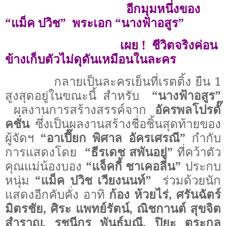
อีกมุมหนึ่งของ
“แม็ค ปวิช”
พระเอก “นางฟ้าอสูร”
เผย
!
ชีวิตจริงค่อน
ข้างเก็บตัวไม่ดุดันเหมือนในละคร
กลายเป็นละครเย็นที่เรตติ้ง ยืน
1
สูงสุดอยู่ในขณะนี้ สำหรับ
“นางฟ้าอสูร”
ผลงานการสร้างสรรค์จาก
อัครพลโปรดั๊
คชั่น
ซึ่งเป็นผลงานสร้างชื่อชิ้นสุดท้ายของ
ผู้จัดฯ
“อาเปี๊ยก พิศาล อัครเศรณี”
กำกับ
การแสดงโดย
“
ธีรเดช สพันอยู่
”
ที่คว้าตัว
คุณแม่น้องบอง
“แจ็คกี้ ชาเคอลีน”
ประกบ
หนุ่ม
“แม็ค ปวิช เวียงนนท์”
ร่วมด้วยนัก
แสดงอีกคับคั่ง อาทิ
ก้อง ห้วยไร่
,
ศรันฉัตร์
มิตรชัย
,
ศิระ แพทย์รัตน์
,
ณิชกานต์ สุขจิต
สำราญ
,
รชนีกร พันธุ์มณี
,
ปิยะ ตระกูล