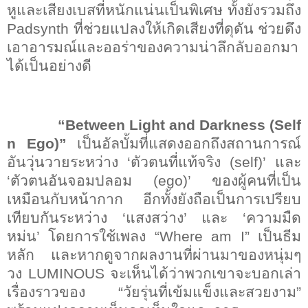
หูและเสียงเบสที่หนักแน่นเป็นพิเศษ ทั้งยังรวมถึง
Padsynth
ที่ช่วยแปลงให้เกิดเสียงที่ดุดัน ช่วยดึง
เอาอารมณ์และออร่าของความน่าลึกลับออกมา
ได้เป็นอย่างดี
“Between Light and Darkness (Self
n Ego)”
เป็นอัลบั้มที่แสดงออกถึงสถานการณ์
อันวุ่นวายระหว่าง
‘
ตัวตนที่แท้จริง (
self
)
’
และ
‘
ตัวตนอันจอมปลอม (
ego
)
’
ของผู้คนที่เป็น
เหมือนกับหน้ากาก อีกทั้งยังถือเป็นการเปรียบ
เทียบกันระหว่าง
‘
แสงสว่าง
’
และ
‘
ความมืด
หม่น
’
โดยการใช้เพลง
“Where am I”
เป็นธีม
หลัก และหากดูจากผลงานที่ผ่านมาของหนุ่มๆ
วง
LUMINOUS
จะเห็นได้ว่าพวกเขาจะบอกเล่า
เรื่องราวของ “วัยรุ่นที่เข้มแข็งและสวยงาม”