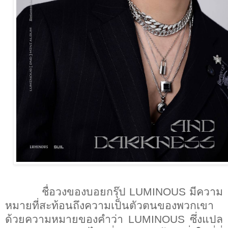
ชื่อวงของบอยกรุ๊ป
LUMINOUS
มีความ
หมายที่สะท้อนถึงความเป็นตัวตนของพวกเขา
ด้วยความหมายของคำว่า
LUMINOUS
ซึ่งแปล