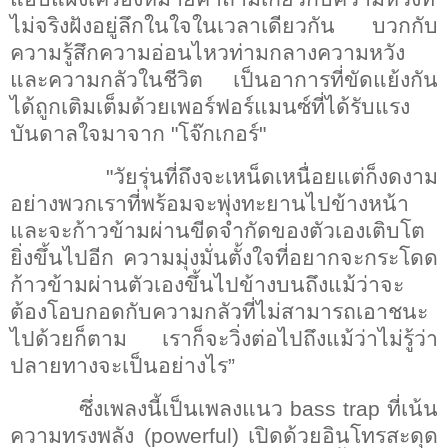
ไม่จริงฝังอยู่ลึกในใจในเวลาเดียวกัน บวกกับ
ความรู้สึกความอ่อนไหวท่ามกลางความหวัง
และความกลัวในชีวิต เป็นอาการที่ขัดแย้งกัน
ได้ถูกเติมเต็มด้วยเพอร์ฟอร์แมนซ์ที่ได้รับแรง
บันดาลใจมาจาก "โจ๊กเกอร์"
"
วัยรุ่นที่ถึงจะเหน็ดเหนื่อยแต่ก็งดงาม
อย่างพวกเราที่พร้อมจะพุ่งทะยานไปข้างหน้า
และจะก้าวข้ามผ่านขีดจำกัดของตัวเองเติบโต
ยิ่งขึ้นไปอีก ความมุ่งมั่นตั้งใจที่อยากจะกระโดด
ก้าวข้ามผ่านตัวเองขึ้นไปข้างบนถึงแม้ว่าจะ
ต้องโอบกอดกับความกลัวที่ไม่สามารถเอาชนะ
ไปด้วยก็ตาม เราก็จะวิ่งต่อไปถึงแม้ว่าไม่รู้ว่า
ปลายทางจะเป็นอย่างไร”
ซึ่งเพลงนี้เป็นเพลงแนว
bass trap
ที่เน้น
ความทรงพลัง (
powerful)
เปิดด้วยอินโทรสะดุด