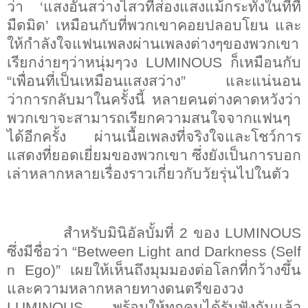
ว่า
‘
แสงอันสว่างไสวที่ส่องแสงแม้กระทั่งในที่ที่
มืดมิด
’
เหมือนกับที่พวกเขาคอยปลอบโยน และ
ให้กำลังใจแฟนเพลงผ่านเพลงต่างๆของพวกเขา
เรียกง่ายๆว่าหนุ่มๆวง
LUMINOUS
ก็เหมือนกับ
“
เพื่อนที่เป็นเหมือนแสงสว่าง
”
และแน่นอน
ว่าการกลับมาในครั้งนี้ หลายคนต่างคาดหวังว่า
พวกเขาจะสามารถเรียกความสนใจจากแฟนๆ
ได้อีกครั้ง ผ่านเนื้อเพลงที่จริงใจและโชว์การ
แสดงที่ยอดเยี่ยมของพวกเขา ซึ่งยังเป็นการบอก
เล่าหลากหลายเรื่องราวเกี่ยวกับวัยรุ่นไปในตัว
สำหรับมินิอัลบั้มที่
2
ของ
LUMINOUS
ซึ่งมีชื่อว่า
“Between Light and Darkness (Self
n Ego)”
เผยให้เห็นถึงมุมมองต่อโลกที่กว้างขึ้น
และความหลากหลายทางดนตรีของวง
LUMINOUS
พร้อมให้ทุกคนได้รับฟังกันแล้ว