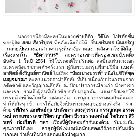
นอกจากนี้ยังมีละครใหม่จาก
ค่ายดีด้า วิดีโอ โปรดักชั่น
ของผู้จัด
สยม สังวริบุตร
ที่หลังแจ้งเกิดให้
ปิ่น-ชรินพร เงินเจริญ
กลายเป็นนางเอกสาวดาวรุ่งที่น่าจับตามอง หลังจากโชว์ฝีมือ
เรื่องแรกใน
“ธิดาวานร”
ละครก่อนข่าวที่ครองแชมป์เรตติ้ง
อันดับ
1
ในปี
2564
ก็มีโปรเจกต์ใหม่รันต่อ ส่งขึ้นแท่นนางเอก
ละครหลังข่าวภาคค่ำครั้งแรก คู่กับพระเอกรุ่นพี่สายฝีมือ
แบงค์-
อาทิตย์ ตั้งวิบูลย์พาณิชย์
ในเรื่อง
“ป้อมปางบรรพ์
”
หนึ่งในซีรีส์ชุด
เบญจมรณา
ละครแนวดราม่าลึกลับ ที่เกี่ยวเนื่องกับบ่วงกรรมจาก
อดีตชาติ และวิญญาณลึกลับ ณ ป้อมปราการเมืองเก่า นำพาเขา
และเธอ รวมถึงผู้คนที่เกี่ยวข้องกลับมาผูกพัน และเตรียมชดใช้
กรรมด้วยชีวิตอีกครั้ง แฝงแง่คิด การผูกบ่วงกรรมต่อกันมีแต่จะ
ทำให้เกิดทุกข์ การให้อภัยจึงเป็นทางแห่งสุขอย่างแท้จริง ร่วม
ด้วย
รพีภัทร เอกพันธ์กุล ปาณิชดา แสงสุวรรณ กรรญกฤต อรรค
วงษ์ ตากเพชร เลขาวิจิตร ญาณิศา ธีราธร นนทพันธ์ ใจกันทา สิริ
นทร์ ก่อเกียรติ ฯลฯ
เรื่องนี้ผู้จัดสยมกำกับเองด้วย รับประกัน
คุณภาพได้เลย ล่าสุดผู้จัดไฟแรงนัดนักแสดง
เวิร์กชอปกันแล้ว
บอกเลยว่าเห็นทีมนักแสดงแล้วน่าดูมาก