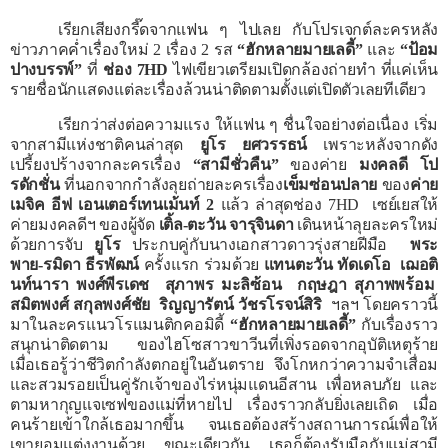
เรียกเสียงกรี๊ดจากแฟน ๆ ไปเลย กับโปรเจกต์ละครหลัง
ข่าวภาคค่ำเรื่องใหม่
2
เรื่อง
2
รส
“ฮักหลายมายเลดี้”
และ
“ป้อม
ปางบรรพ์”
ที่
ช่อง
7HD
ไฟเขียวเตรียมเปิดกล้องถ่ายทำ ที่แค่เห็น
รายชื่อนักแสดงแต่ละเรื่องล้วนน่าติดตามตั้งแต่เปิดตัวเลยทีเดียว
เรียกว่าส่งต่อความแรง ให้แฟน ๆ ชื่นใจอย่างต่อเนื่อง เริ่ม
จากสามีแห่งชาติคนล่าสุด
ยูโร ยศวรรธน์
เพราะหลังจากดัง
เปรี้ยงปร้างจากละครเรื่อง
“สามีชั่วคืน”
ของค่าย
มงคลดี โป
รดักชั่น
ที่นอกจากกำลังลุยถ่ายละครเรื่อง
เข็มซ่อนปลาย
ของ
ค่าย
เมจิค อีฟ เอนเตอร์เทนเม้นท์
2
แล้ว ล่าสุดช่อง
7HD
เซย์เยสให้
ค่ายมงคลดีฯ ของผู้จัด
เติ้ล-ตะวัน จารุจินดา
เดินหน้าลุยละครใหม่
ด้วยการจับ
ยูโร
ประกบคู่กับนางเอกสาวดาวรุ่งสายฝีมือ
พระ
พาย-รมิดา ธีรพัฒน์
ครั้งแรก ร่วมด้วย
แทนตะวัน ทัดเดโอ
เฌอติ
นท์นารา พงศ์พีรเดช
สุภาพร มะลิซ้อน
กฤษฎา สุภาพพร้อม
สมิตพงศ์ สกุลพงศ์ชัย
ริญญารัตน์ วัชรโรจน์สิริ
ฯลฯ โดยคราวนี้
มาในละครแนวโรแมนติกคอมิดี้
“ฮักหลายมายเลดี้”
กับเรื่องราว
สนุกน่าติดตาม ของไฮโซสาวขาวีนที่เพิ่งรอดจากอุบัติเหตุร้าย
เมื่อเธอรู้ว่าชีวิตกำลังตกอยู่ในอันตราย จึงโกหกว่าความจำเสื่อม
และสวมรอยเป็นคู่รักเจ้าของไร่หนุ่มแดนอีสาน เพื่อหลบภัย และ
ตามหากุญแจเซฟของแม่ที่หายไป เรื่องราวกลับยิ่งเลยเถิด เมื่อ
คนร้ายเข้าใกล้เธอมากขึ้น จนเธอต้องสร้างสถานการณ์เพื่อให้
เขายอมแต่งงานด้วย ขณะเดียวกัน เธอก็ต้องรับมือกับแม่สามี