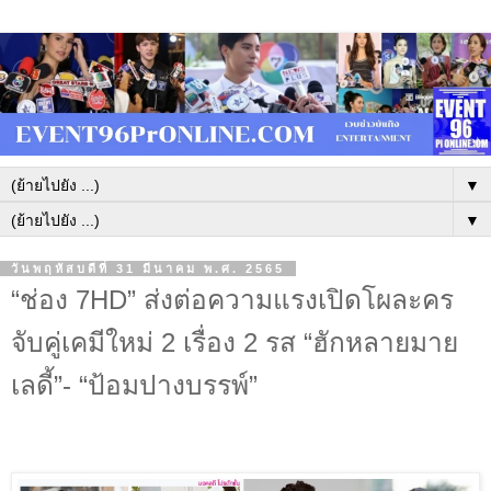
▼
▼
วันพฤหัสบดีที่ 31 มีนาคม พ.ศ. 2565
“ช่อง 7HD” ส่งต่อความแรงเปิดโผละคร
จับคู่เคมีใหม่ 2 เรื่อง 2 รส “ฮักหลายมาย
เลดี้”- “ป้อมปางบรรพ์”