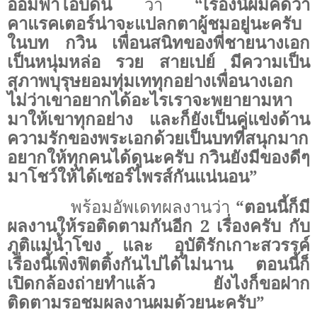
อ้อมฟ้าโอบดิน
ว่า
“เรื่องนี้ผมคิดว่า
คาแรคเตอร์น่าจะแปลกตาผู้ชมอยู่นะครับ
ในบท
กวิน เพื่อนสนิทของพี่ชายนางเอก
เป็นหนุ่มหล่อ รวย สายเปย์ มีความเป็น
สุภาพบุรุษยอมทุ่มเททุกอย่างเพื่อนางเอก
ไม่ว่าเขาอยากได้อะไรเราจะพยายามหา
มาให้เขาทุกอย่าง และก็ยังเป็น
คู่แข่งด้าน
ความรักของพระเอกด้วยเป็นบทที่สนุกมาก
อยากให้ทุกคนได้ดูนะครับ กวินยังมีของดีๆ
มาโชว์ให้ได้เซอร์ไพรส์กันแน่นอน”
พร้อมอัพเดทผลงานว่า
“ตอนนี้ก็มี
ผลงานให้รอติดตามกันอีก 2 เรื่องครับ กับ
ภูติแม่น้ำโขง และ อุบัติรักเกาะสวรรค์
เรื่องนี้เพิ่งฟิตติ้งกันไปได้ไม่นาน ตอนนี้ก็
เปิดกล้องถ่ายทำแล้ว ยังไงก็ขอฝาก
ติดตามรอชมผลงานผมด้วยนะครับ”