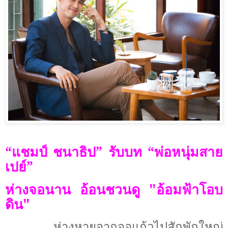
“แชมป์ ชนาธิป” รับบท “พ่อหนุ่มสาย
เปย์”
ห่างจอนาน อ้อนชวนดู "อ้อมฟ้าโอบ
ดิน"
ห่างหายจากจอแก้วไปสักพักใหญ่