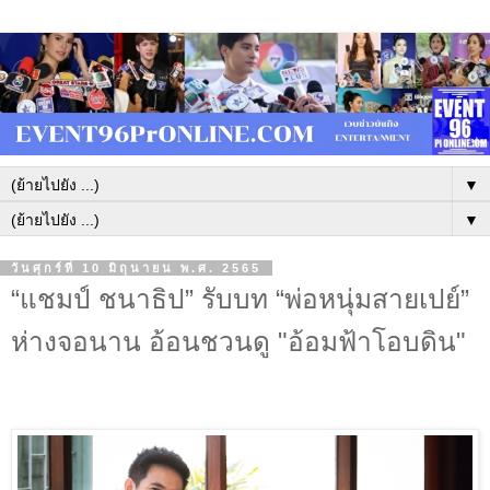
▼
▼
วันศุกร์ที่ 10 มิถุนายน พ.ศ. 2565
“แชมป์ ชนาธิป” รับบท “พ่อหนุ่มสายเปย์”
ห่างจอนาน อ้อนชวนดู "อ้อมฟ้าโอบดิน"