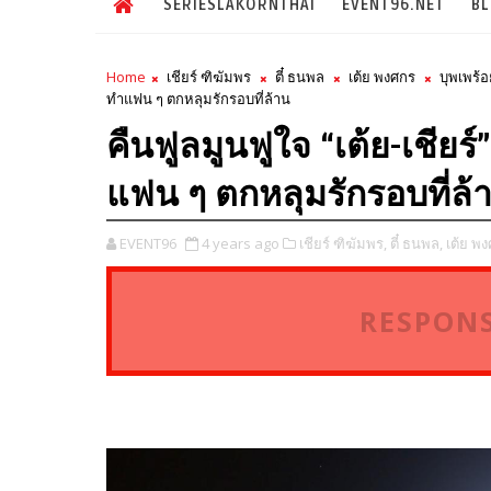
SERIESLAKORNTHAI
EVENT96.NET
B
Home
เชียร์ ฑิฆัมพร
ตี๋ ธนพล
เต้ย พงศกร
บุพเพร้อ
ทำแฟน ๆ ตกหลุมรักรอบที่ล้าน
คืนฟูลมูนฟูใจ “เต้ย-เชียร
แฟน ๆ ตกหลุมรักรอบที่ล้
EVENT96
4 years ago
เชียร์ ฑิฆัมพร,
ตี๋ ธนพล,
เต้ย พง
RESPONS