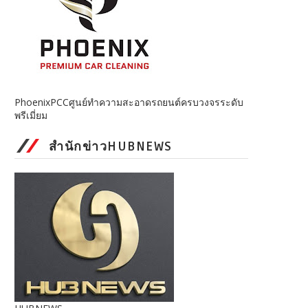
PhoenixPCCศูนย์ทำความสะอาดรถยนต์ครบวงจรระดับ
พรีเมี่ยม
สำนักข่าวHUBNEWS