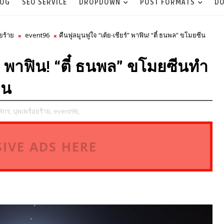
LOG
SEO SERVICE
DROPDOWN
POST FORMATS
DO
ยร้าย
event96
คืนฟูลมูนฟูใจ “เต้ย-เชียร์” พาฟิน! “ตี๋ ธนพล” ขโมยซีน
์” พาฟิน! “ตี๋ ธนพล” ขโมยซีนทำ
าน
ศกร,
บุพเพร้อยร้าย,
event96,
IVE ADS HERE