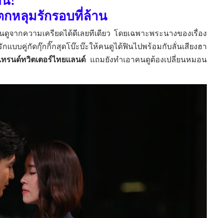
ิน
!
กหลุมรักรอบที่ล้าน
ดูจากความเครียดได้ดีเลยทีเดียว โดยเฉพาะพระนางของเรื่อง
กแบบคู่กัดกุ๊กกิ๊กสุดโบ๊ะบ๊ะให้คนดูได้ฟินไปพร้อมกับลั่นเสียงฮา
เทรนด์ทวิตเตอร์ไทยแลนด์
แถมยังทำเอาคนดูต้องเปลี่ยนหมอน