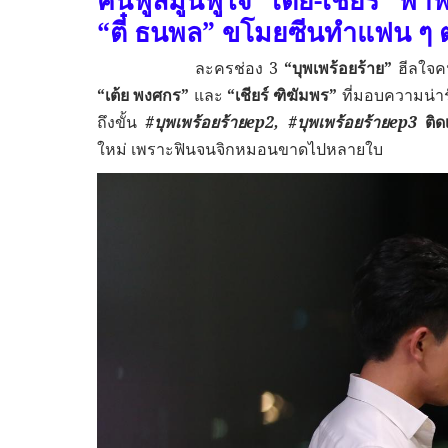
คืนฟูลมูนฟูใจ
“เต้ย-เชียร์” พาฟ
“ตี๋ ธนพล” ขโมยซีนทำแฟน ๆ ต
ละครช่อง 3
“บุพเพร้อยร้าย”
ฮีลใจคน
“เต้ย พงศกร”
และ
“เชียร์ ฑิฆัมพร”
ที่มอบความน่ารั
ถึงขั้น
#
บุพเพร้อยร้าย
ep2
,
#
บุพเพร้อยร้าย
ep3
ติด
ใหม่ เพราะฟินจนจิกหมอนขาดไปหลายใบ