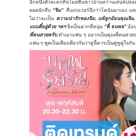
อีกหนึ่งตัวละครที่ขโมยซีนชาวบ้านหว่านเสน่ห์ปล่
ยอดนักสืบ
“จิม”
สืบเก่งเว่อร์นึกว่าโคนันมาเอง 
ไม่ว่าจะเป็น
ความน่ารักของจิม
,
แพ้ลูกอ้อนคุณจิม,
แบบตี๋อยู่ด้วย ฯลฯ
ยิ่งเป็นฉากที่หนุ่ม
“ตี๋ ธนพล”
อ้อ
พี่คนสวยครับ
ทำเอาแฟน ๆ อยากเป็นคุณพี่คนสว
แฟน ๆ พูดเป็นเสียงเดียวกันว่าคู่นี้ควรเป็นคู่หูคู่ใจก