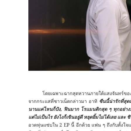
โดยเฉพาะฉากสุดหวานภายใต้แสงจันทร์ข
จากกระแสที่ชาวเน็ตกล่าวมา อาทิ
ซีนนี้น่ารักที่สุด
นานแค่ไหนก็ปัง, ฟินมาก โรแมนติกสุด ๆ ทุกอย่างม
แต่ไม่เป็นไร ยังไงก็เขินอยู่ดี หยุดยิ้มไม่ได้เลย แ
อวดหุ่นแซ่บใน 2
EP
นี้ อีกด้วย แฟน ๆ ถึงกับตั้ง