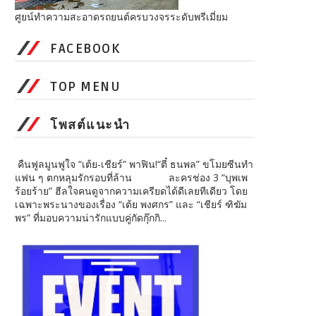
ศูยน์ทำความสะอาดรถยนต์ครบวงจรระดับพรีเมี่ยม
FACEBOOK
TOP MENU
โพสต์แนะนำ
คืนฟูลมูนฟูใจ “เต้ย-เชียร์” พาฟิน!“ตี๋ ธนพล” ขโมยซีนทำ
แฟน ๆ ตกหลุมรักรอบที่ล้าน ละครช่อง 3 “บุพเพ
ร้อยร้าย” ฮีลใจคนดูจากความเครียดได้ดีเลยทีเดียว โดย
เฉพาะพระนางของเรื่อง “เต้ย พงศกร” และ “เชียร์ ฑิฆัม
พร” ที่มอบความน่ารักแบบคู่กัดกุ๊กกิ...