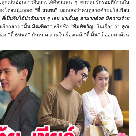
อยลูกเล่นอ้อนสาวจีบสาวได้ดีจนแฟน ๆ ตกหลุมรักรอบที่ล้านกับ
แสดงโดยหนุ่มฮอต
“ตี๋ ธนพล”
บอกเลยว่าคนดูสาดคำชมใส่เพียบ
 ตี๋เป็นจิมได้น่ารักมาก ๆ เลย น่าเอ็นดู ฮามากด้วย มีความร้าย
นเรียกสาว
“มิ้น มิณฑิตา”
หรือชื่อ
“พิมพ์ขวัญ”
ในเรื่อง ว่า
คุณ
ยของ
“ตี๋ ธนพล”
กันหมด ส่วนในเรื่องเคมี
“ตี๋-มิ้น”
ก็ออกมาดีจน
ัน