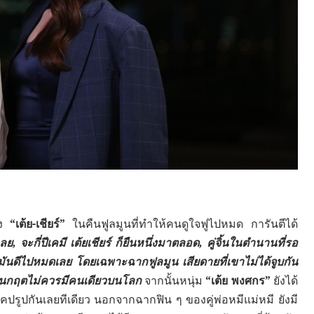
อง
“เต้ย-เชียร์”
ในคืนฟูลมูนที่ทำให้คนดูใจฟูไปหมด การันตีได้
เลย,
จะกี่ปีเคมี เต้ยเชียร์ ก็ยืนหนึ่งมาตลอด, คู่จิ้นในตำนานที่รอ
ันดีไปหมดเลย โดยเฉพาะฉากฟูลมูน เสียดายที่เขาไม่ได้จูบกัน
ละ ชินกฤตไม่ควรมีคนเดียวบนโลก
จากนั้นหนุ่ม
“เต้ย พงศกร”
ยังได้
ใจแคปรูปกันเลยทีเดียว นอกจากฉากฟิน ๆ ของคู่พ่อหมีแม่หมี ยังมี