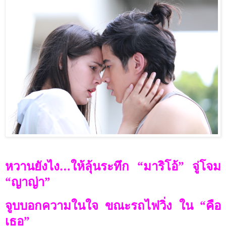
หวานยังไง
…
ให้ลุ้นระทึก “มาริโอ้” จู่โจม
“ญาญ่า”
จูบบอกความในใจ ขณะรถไฟวิ่ง ใน “คือ
เธอ”