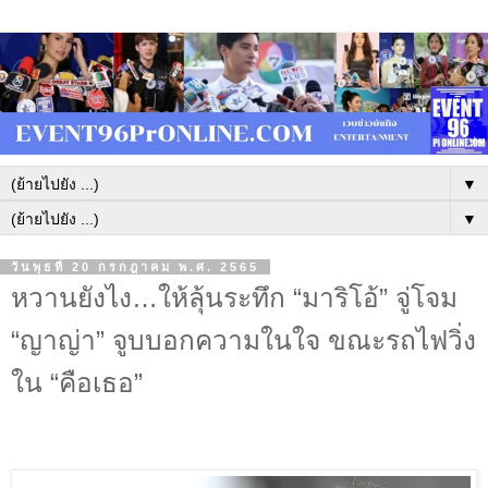
▼
▼
วันพุธที่ 20 กรกฎาคม พ.ศ. 2565
หวานยังไง…ให้ลุ้นระทึก “มาริโอ้” จู่โจม
“ญาญ่า” จูบบอกความในใจ ขณะรถไฟวิ่ง
ใน “คือเธอ”