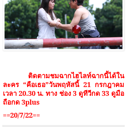
ติดตามชมฉากไฮไลท์ฉากนี้ได้ใน
ละคร “คือเธอ”วันพฤหัสนี้ 21 กรกฎาคม
เวลา 20.30 น. ทาง ช่อง
3
ดูทีวีกด 33 ดูมือ
ถือกด 3
plus
==20/7/22==