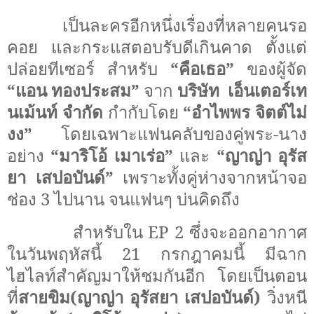
เป็นละครอีกหนึ่งเรื่องที่หลายคนรอ
คอย และกระแสตอบรับดีเกินคาด ตั้งแต่
ปล่อยทีเซอร์ สำหรับ
“คือเธอ”
ของผู้จัด
“แอน ทองประสม”
จาก
บริษัท
เอ็นเตอร์เท
นเม้นท์ จำกัด
กำกับโดย
“อำไพพร จิตต์ไม่
งง”
โดยเฉพาะแฟนคลับของคู่พระ-นาง
อย่าง
“มาริโอ้ เมาเร่อ”
และ
“ญาญ่า อุรัส
ยา เสปอบันด์”
เพราะทั้งคู่ห่างจากหน้าจอ
ช่อง
3
ไปนาน จนแฟนๆ บ่นคิดถึง
สำหรับใน
EP 2
ซึ่งจะออกอากาศ
ในวันพฤหัสนี้ 21 กรกฎาคมนี้ มีฉาก
ไฮไลท์สำคัญมาให้ชมกันอีก โดยเป็นตอน
ที่
สายขิม(ญาญ่า อุรัสยา เสปอบันด์)
วิ่งหนี