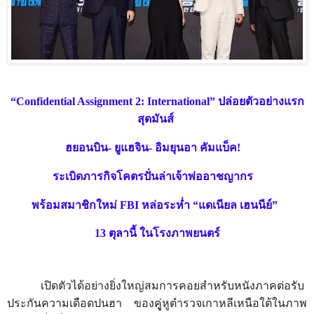
“Confidential Assignment 2: International”
ปล่อยตัวอย่างแรก
สุดมันส์
ฮยอนบิน- ยูแฮจิน- อิมยุนอา คัมแบ็ค!
ระเบิดภารกิจโคตรปั่นล่าเจ้าพ่ออาชญากร
พร้อมสมาชิกใหม่
FBI
หล่อระห่ำ
“
แดเนียล เฮนนีย์
”
13
ตุลานี้ ในโรงภาพยนตร์
เปิดตัวได้อย่างยิ่งใหญ่สมการคอยสำหรับหนังภาคต่อรับ
ประกันความเดือดปนฮา ของคูู่หูตำรวจเกาหลีเหนือใต้ในภาพ