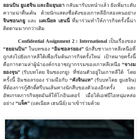
ยอนบิน ยูแฮจิน และอิมยุนอา
กลับมารับบทนำแล้ว ยังเพิ่มระดับ
ความน่าตื่นเต้น ด้วยนักแสดงชื่อดังของเกาหลีอีกสองคนอย่าง
จินซอนกยู
และ
แดเนียล เฮนนี่
ที่มาร่วมทำให้ภารกิจครั้งนี้น่า
ติดตามมากกว่าเดิม
Confidential Assignment 2 : International
เป็นเรื่องของ
“
ฮยอนบิน
”
ในบทของ
“
อิมชอลรยอง
”
นักสืบชาวเกาหลีเหนือที่
ถูกส่งไปยังเกาหลีใต้เพื่อเริ่มต้นภารกิจครั้งใหม่ เป้าหมายครั้งนี้
คือการตามล่าผู้นำองค์กรอาชญากรรมของเกาหลีเหนือ
“
จางม
ยองจุน
”
(
รับบทโดย จินซองกยู)
ที่ซ่อนตัวอยู่ในเกาหลีใต้
โดย
ครั้งนี้ อิมชอลรยอง ร่วมมือกับ
“
คังจินแท
”
(
รับบทโดย ยูแฮจิน)
ที่ต้องการกู้ศักดิ์ศรีบนเส้นทางนักสืบของตัวเองอีกครั้ง และ
อัพเกรดภารกิจสุดมันส์ให้โกอินเตอร์ เมื่อได้เอฟบีไอหนุ่มหล่อ
อย่าง
“
แจ็ค
”
(
แดเนียล เฮนนีย์) มาเข้าร่วมด้วย