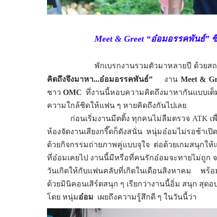
Meet & Greet
“
อ๋อมอรรคพันธ์”
ซ
พักเบรกงานรวมตัวมาหลายปี ด้วยสถาน
คิดถึงจึงมาหา...อ๋อมอรรคพันธ์”
งาน
Meet & Gr
ชาว
O
MC
ที่งานนี้หอบความคิดถึงมาหากันแบบเต็
ความใกล้ชิดให้แฟน ๆ หายคิดถึงกันไปเลย
ก่อนเริ่มงานมีตติ้ง ทุกคนไม่ลืมตรวจ
ATK
เพ
ห้องจัดงานเสียงกรี๊ดก็ดังสนั่น
หนุ่มอ๋อมไม่รอช้าเปิ
ด้วยกิจกรรมถ่ายภาพคู่แบบจุใจ
ต่อด้วยเกมสนุกให
ที่อ๋อมเคยไป งานนี้มีหรือที่คนรักอ๋อมจะทายไม่ถูก จา
วันเกิดให้กับแฟนคลับที่เกิดในเดือนสิงหาคม
พร้อ
ด้วยมินิคอนเสิร์ตสนุก ๆ เรียกว่างานนี้อิ่ม สนุก สุด
โดย หนุ่ม
อ๋อม
เผยถึงความรู้สึกดี ๆ ในวันนี้ว่า