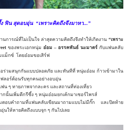
ึ้ง ฟิน สุดอบอุ่น
“
เพราะคิดถึงจึงมาหา...
”
การณ์ที่ไม่เป็นใจ ล่าสุดความคิดถึงจึงทำให้เกิดงาน
“เพราะ
eet
ของพระเอกหนุ่ม
อ๋อม – อรรคพันธ์ นะมาตร์
กับแฟนคลับ
มแม็กซ์
โดยอ๋อมขอเสิร์ฟ
ื่อร่วมสนุกกันแบบปลอดภัย และทันทีที่ หนุ่มอ๋อม ก้าวเข้ามาใน
ดฟลอร์ต้อนรับทุกคนอย่างอบอุ่น
้แฟน ๆ ทายภาพจากละคร และสถานที่ท่องเที่ยว
กนั้นเพิ่มดีกรีซึ้ง ๆ หนุ่มอ๋อมยกเค้กมาเซอร์ไพรส์
มตอบคำถามที่แฟนคลับเขียนมาถามแบบไม่มีกั๊ก
และปิดท้าย
อบอุ่นให้หายคิดถึงแบบจุก ๆ กันไปเลย