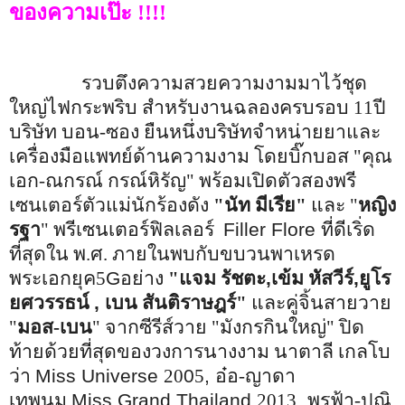
ของความเป๊ะ !!!!
รวบตึงความสวยความงามมาไว้ชุด
ใหญ่ไฟกระพริบ สำหรับงานฉลองครบรอบ 11ปี
บริษัท บอน-ซอง ยืนหนึ่งบริษัทจำหน่ายยาและ
เครื่องมือแพทย์ด้านความงาม โดยบิ๊กบอส "คุณ
เอก-ณกรณ์ กรณ์หิรัญ" พร้อมเปิดตัวสองพรี
เซนเตอร์ตัวแม่นักร้องดัง
"นัท มีเรีย"
และ "
หญิง
รฐา
" พรีเซนเตอร์ฟิลเลอร์
Filler Flore
ที่ดีเริ่ด
ที่สุดใน พ.ศ. ภายในพบกับขบวนพาเหรด
พระเอกยุค5
G
อย่าง
"แจม รัชตะ
,
เข้ม หัสวีร์
,
ยูโร
ยศวรรธน์
,
เบน สันติราษฎร์"
และคู่จิ้นสายวาย
"
มอส-เบน
" จากซีรีส์วาย "มังกรกินใหญ่" ปิด
ท้ายด้วยที่สุดของวงการนางงาม นาตาลี เกลโบ
ว่า
Miss Universe
20
0
5
,
อ๋อ-ญาดา
เทพนม
Miss Grand Thailand
2013
,
พรฟ้า-ปุณิ