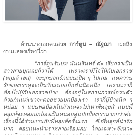
ด้านนางเอกคนสวย
การ์ตูน
–
ณัฐฌา
เผยถึง
งานแสดงเรื่องนี้ว่า
“การ์ตูนรับบท นันนรินทร์ ค่ะ เรียกว่าเป็น
สาวสายบุกเลยก็ว่าได้
เพราะเรามีใจให้กับเอกราช
(หลุยส์ เฮส)
จะบุกบอกรักแบบเปิด ๆ ไปเลย
แต่ความ
รักของเราดูจะเป็นรักแบบแอ็กชั่นนิดหนึ่ง
เพราะเราก็
ต้องไปบู๊กับเอกราชบ้าง ต้องอยู่ในสถานการณ์จวนตัว
ด้วยกันแต่เขาจะคอยช่วยปกป้องเรา
เราก็บู๊บ้างนิด ๆ
หน่อย ๆ แบบพอป้องกันตัวแต่จะไม่เท่าพี่หลุยส์ แบบพี่
หลุยส์จะคอยปกป้องเป็นคนอบอุ่นปกป้องเรามากกว่าค่ะ
เรื่องนี้ได้ร่วมงานกับพี่หลุยส์ครั้งแรก ซึ่งพี่หลุยส์น่ารัก
มาก คอยแนะนำเราหลายเรื่องเลย โดยเฉพาะจังหวะ