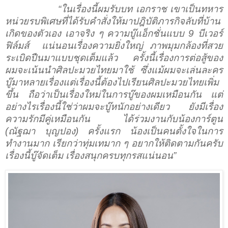
“ในเรื่องนี้ผมรับบท เอกราช เขาเป็นทหาร
หน่วยรบพิเศษที่ได้รับคำสั่งให้มาปฎิบัติภารกิจลับที่บ้าน
เกิดของตัวเอง
เอาจริง ๆ ความบู๊แอ็กชั่นแบบ 9 บีเวอร์
ฟิล์มส์
แน่นอนเรื่องความยิ่งใหญ่ ภาพมุมกล้องที่สวย
ระเบิดปืนมาแบบชุดเต็มแล้ว
ครั้งนี้เรื่องการต่อสู้ของ
ผมจะเน้นนำศิลปะมวยไทยมาใช้
ซึ่งแม้ผมจะเล่นละคร
บู๊มาหลายเรื่องแต่เรื่องนี้ต้องไปเรียนศิลปะมวยไทยเพิ่ม
ขึ้น ถือว่าเป็นเรื่องใหม่ในการบู๊ของผมเหมือนกัน แต่
อย่างไรเรื่องนี้ใช่ว่าผมจะบู๊หนักอย่างเดียว ยังมีเรื่อง
ความรักมีคู่เหมือนกัน ได้ร่วมงานกับน้องการ์ตูน
(ณัฐฌา บุญปอง) ครั้งแรก น้องเป็นคนตั้งใจในการ
ทำงานมาก เรียกว่าทุ่มเทมาก ๆ อยากให้ติดตามกันครับ
เรื่องนี้บู๊จัดเต็ม เรื่องสนุกครบทุกรสแน่นอน”