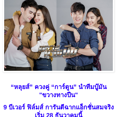
“หลุยส์” ควงคู่ “การ์ตูน” นำทีมบู๊มัน
"ขวางทางปืน"
9 บีเวอร์ ฟิล์มส์ การันตีฉากแอ็กชั่นสมจริง
เริ่ม 28 ธันวาคมนี้