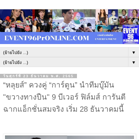
▼
▼
วันศุกร์ที่ 23 ธันวาคม พ.ศ. 2565
“หลุยส์” ควงคู่ “การ์ตูน” นำทีมบู๊มัน
"ขวางทางปืน" 9 บีเวอร์ ฟิล์มส์ การันตี
ฉากแอ็กชั่นสมจริง เริ่ม 28 ธันวาคมนี้