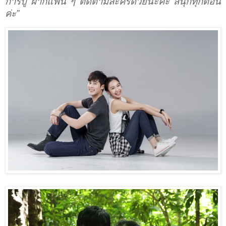
การบู๊ ฝากแฟน ๆ ติดตามละครด้วยนะคะ สนุกทุกตอน
ค่ะ”