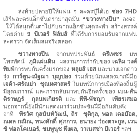
ส่งท้ายปลายปีให้แฟน ๆ ละครบู๊ได้เฮ
ช่อง
7HD
เสิร์ฟละครแอ็กชั่นดราม่าสุดมัน
“ขวางทางปืน”
ลงจอ
ให้ได้สนุกตื่นตาไปกับฉากแอ็กชั่นสุดระห่ำ สร้างสรรค์
โดยค่าย
9
บีเวอร์ ฟิล์มส์
ที่ได้รับการยอมรับจากแฟน
ละครว่า จัดเต็มสมจริงตลอด
ขวางทางปืน
จากบทประพันธ์
ตรีเพชร
บท
โทรทัศน์
ภูมิแผ่นดิน
ผลงานการกำกับของ
เฉลิม วงศ์
พิมพ์
การพบกันครั้งแรกของ
หลุยส์ เฮส
และนางเอกดาว
รุ่ง
การ์ตูน-ณัฐฌา บุญปอง
ร่วมด้วยนักแสดงมากฝีมือ
เจด้า-ศรัณย่า
ชุณหศาสตร์
ในบทนักการเมืองท้องถิ่นผู้
มีอุดมการณ์ และการกลับมาพบกันอีกครั้งของ
เบน-สัน
ติราษฏร์
กุลนพเกียรติ
และ
พีพี-พัชญา
เพียรเสมอ
นอกจากนี้ยังมีนักแสดงมาร่วมประชันฝีมือกันคับคั่ง
อาทิ
พีรวัศ กุลนันท์วัฒน์
,
ถิร
ชุติกุล
,
พอล เดอบ๊อด
,
ณดล กณิณ
,
ทนงศักดิ์ ศุภการ
,
ธนายง ว่องตระกูล
,
เวน
ช์ ฟอลโคเนอร์
,
ชมพูนุช พึ่งผล,
วาเนสซ่า บีเวอร์
ฯลฯ