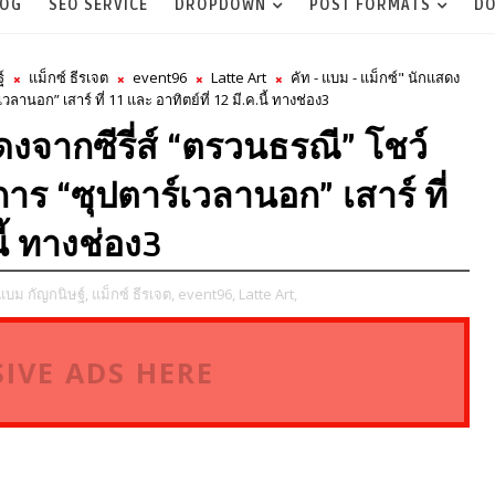
LOG
SEO SERVICE
DROPDOWN
POST FORMATS
DO
์
แม็กซ์ ธีรเจต
event96
Latte Art
คัท - แบม - แม็กซ์" นักแสดง
ลานอก” เสาร์ ที่ 11 และ อาทิตย์ที่ 12 มี.ค.นี้ ทางช่อง3
ดงจากซีรี่ส์ “ตรวนธรณี” โชว์
าร “ซุปตาร์เวลานอก” เสาร์ ที่
นี้ ทางช่อง3
แบม กัญกนิษฐ์,
แม็กซ์ ธีรเจต,
event96,
Latte Art,
IVE ADS HERE