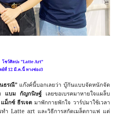
” โชว์ศิลปะ "
Latte Art"
ย์ที่
12
มี
.
ค
.
นี้ ทางช่อง
3
วนธรณี”
​ แก๊งค์​นี้บอกเลยว่า บู๊กันแบบจัดหนักจัด
่ม
แบม กัญกนิษฐ์
เลยขอเบรคมาหายใจแผล็บ
ะ
แม็กซ์ ธีรเจต
มาพักกายพักใจ วาร์ปมาใช้เวลา
ารทำ
Latte art
และวิธีการสกัดเมล็ดกาแฟ แต่