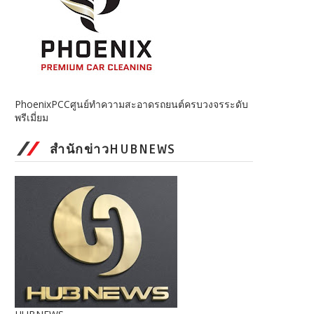
PhoenixPCCศูนย์ทำความสะอาดรถยนต์ครบวงจรระดับ
พรีเมี่ยม
สำนักข่าวHUBNEWS