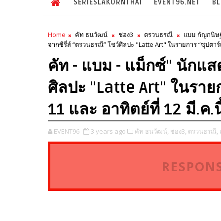
SERIESLAKORNTHAI
EVENT96.NET
B
Home
คัท ธนวัฒน์
ช่อง3
ตรวนธรณี
แบม กัญกนิษฐ
จากซีรี่ส์ “ตรวนธรณี” โชว์ศิลปะ "Latte Art" ในรายการ “ซุปตาร์เว
คัท - แบม - แม็กซ์" นักแส
ศิลปะ "Latte Art" ในรายก
11 และ อาทิตย์ที่ 12 มี.ค.
EVENT96
3 years ago
คัท ธนวัฒน์,
ช่อง3,
ตรวนธรณี,
RESPONS