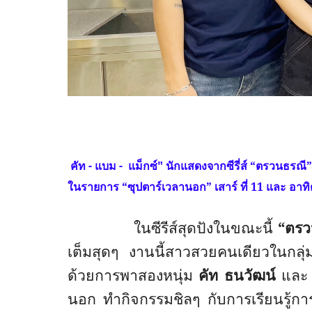
คัท - แบม - แม็กซ์" นักแสดงจากซีรี่ส์ “ตรวนธรณี
ในรายการ “ซุปตาร์เวลานอก” เสาร์ ที่
11
และ อาทิต
ในซีรีส์สุดปังในขณะนี้
“​ตร
เต็มสุดๆ งานนี้สาวสวยคนเดียวในกลุ
ด้วยการพาสองหนุ่ม
คัท ธนวัฒน์
แล
นอก ทำกิจกรรมชิลๆ กับการเรียนรู้ก