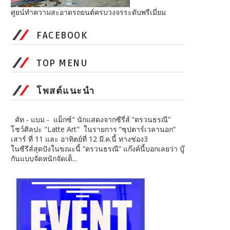
ศูยน์ทำความสะอาดรถยนต์ครบวงจรระดับพรีเมี่ยม
FACEBOOK
TOP MENU
โพสต์แนะนำ
คัท - แบม - แม็กซ์" นักแสดงจากซีรี่ส์ “ตรวนธรณี”
โชว์ศิลปะ "Latte Art" ในรายการ “ซุปตาร์เวลานอก”
เสาร์ ที่ 11 และ อาทิตย์ที่ 12 มี.ค.นี้ ทางช่อง3
ในซีรีส์สุดปังในขณะนี้ “​ตรวนธรณี” ​ แก๊งค์​นี้บอกเลยว่า บู๊
กันแบบจัดหนักจัดเต็...