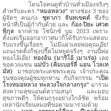
โดนใจคนดูทั่วบ้านทั่วเมืองจริงๆ
สำหรับละคร
“หมอหลวง”
ทางช่อง 3 ของ
ผู้จัดฯ คนเก่ง
ชุดาภา จันทเขตต์
ซึ่งรับ
หน้าที่เป็นผู้กำกับด้วย และ
ก้อง-ปิยะ
เศวต
พิกุล
จากค่าย โซนิกซ์ บูม 2013 เพราะ
ตั้งแต่เริ่มออกอากาศมาก็ได้รับกระแสตอบ
รับแรงขึ้นเรื่อยๆ ไม่มีแผ่วเลยพ่อคุณเอ๊ย
!
แถมเรตติ้งก็พุ่งปรี๊ดไม่หยุดจริงๆ
งานนี้พ่อ
ทองโอ้เอ๊ย
!
ทองอ้น (มาริโอ้ เมาเร่อ)
เลย
ขอควงแขน
แม่บัว (คิมเบอร์ลี่ แอน โวลเท
มัส)
มาขอบพระเดชพระคุณ เจ้าประคุณ
รุนช่องคุณผู้ชมทุกท่าน กับกิจกรรม
“เปิด
โรงหมอหลวง ทะลวงใจกลางกรุง”
มาร่วม
ส่งความสุขแอนด์ความสนุก และมอบ
สุขภาพดีๆ ให้คนกรุงอย่างใกล้ชิด พร้อม
เหล่านักเรียนหมอที่ขอตามมาร่วมด้วย