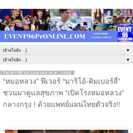
▼
▼
วันเสาร์ที่ 22 เมษายน พ.ศ. 2566
“หมอหลวง” ฟีเวอร์ “มาริโอ้-คิมเบอร์ลี่”
ชวนมาดูแลสุขภาพ “เปิดโรงหมอหลวง”
กลางกรุง ! ด้วยแพทย์แผนไทยตัวจริง!!