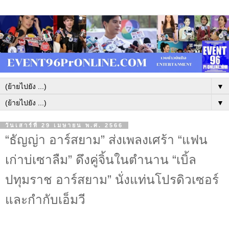
▼
▼
วันเสาร์ที่ 29 เมษายน พ.ศ. 2566
“ธัญญ่า อาร์สยาม” ส่งเพลงเศร้า “แฟน
เก่าบ่เซาลืม” ดึงคู่จิ้นในตำนาน “เบิ้ล
ปทุมราช อาร์สยาม” นั่งแท่นโปรดิวเซอร์
และกำกับเอ็มวี