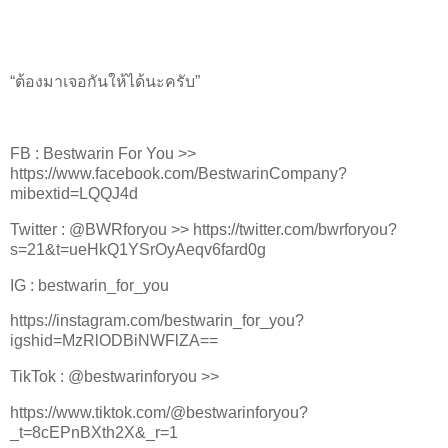
ต้องมาเจอกันให้ได้นะครับ
“
”
FB : Bestwarin For You >>
https://www.facebook.com/BestwarinCompany?
mibextid=LQQJ4d
Twitter : @BWRforyou >> https://twitter.com/bwrforyou?
s=21&t=ueHkQ1YSrOyAeqv6fard0g
IG : bestwarin_for_you
https://instagram.com/bestwarin_for_you?
igshid=MzRlODBiNWFlZA==
TikTok : @bestwarinforyou >>
https://www.tiktok.com/@bestwarinforyou?
_t=8cEPnBXth2X&_r=1