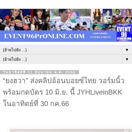
▼
▼
วันอาทิตย์ที่ 11 มิถุนายน พ.ศ. 2566
“ยงฮวา” ส่งคลิปอ้อนบอยซ์ไทย วอร์มนิ้ว
พร้อมกดบัตร 10 มิ.ย. นี้ JYHLiveinBKK
ในอาทิตย์ที่ 30 กค.66